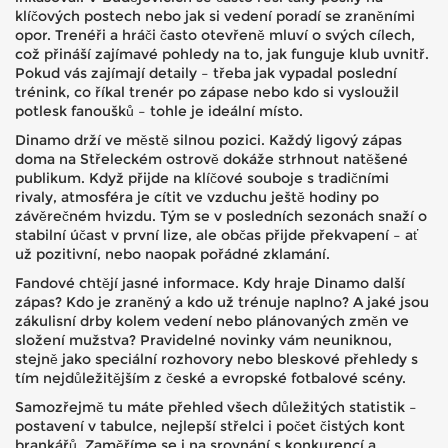
klíčových postech nebo jak si vedení poradí se zraněními
opor. Trenéři a hráči často otevřeně mluví o svých cílech,
což přináší zajímavé pohledy na to, jak funguje klub uvnitř.
Pokud vás zajímají detaily – třeba jak vypadal poslední
trénink, co říkal trenér po zápase nebo kdo si vysloužil
potlesk fanoušků – tohle je ideální místo.
Dinamo drží ve městě silnou pozici. Každý ligový zápas
doma na Střeleckém ostrově dokáže strhnout natěšené
publikum. Když přijde na klíčové souboje s tradičními
rivaly, atmosféra je cítit ve vzduchu ještě hodiny po
závěrečném hvizdu. Tým se v posledních sezonách snaží o
stabilní účast v první lize, ale občas přijde překvapení – ať
už pozitivní, nebo naopak pořádné zklamání.
Fandové chtějí jasné informace. Kdy hraje Dinamo další
zápas? Kdo je zraněný a kdo už trénuje naplno? A jaké jsou
zákulisní drby kolem vedení nebo plánovaných změn ve
složení mužstva? Pravidelné novinky vám neuniknou,
stejně jako speciální rozhovory nebo bleskové přehledy s
tím nejdůležitějším z české a evropské fotbalové scény.
Samozřejmě tu máte přehled všech důležitých statistik –
postavení v tabulce, nejlepší střelci i počet čistých kont
brankářů. Zaměříme se i na srovnání s konkurencí a