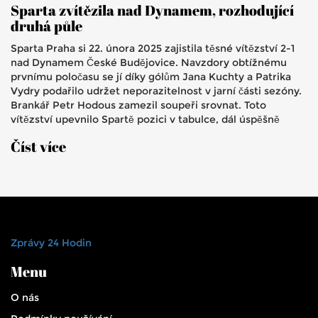
Sparta zvítězila nad Dynamem, rozhodující
druhá půle
Sparta Praha si 22. února 2025 zajistila těsné vítězství 2-1
nad Dynamem České Budějovice. Navzdory obtížnému
prvnímu poločasu se jí díky gólům Jana Kuchty a Patrika
Vydry podařilo udržet neporazitelnost v jarní části sezóny.
Brankář Petr Hodous zamezil soupeři srovnat. Toto
vítězství upevnilo Spartě pozici v tabulce, dál úspěšně
bojují o titul.
Číst více
Zprávy 24 Hodin
Menu
O nás