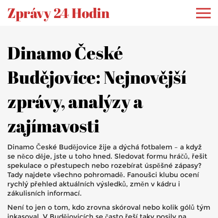
Zprávy 24 Hodin
Dinamo České
Budějovice: Nejnovější
zprávy, analýzy a
zajímavosti
Dinamo České Budějovice žije a dýchá fotbalem – a když
se něco děje, jste u toho hned. Sledovat formu hráčů, řešit
spekulace o přestupech nebo rozebírat úspěšné zápasy?
Tady najdete všechno pohromadě. Fanoušci klubu ocení
rychlý přehled aktuálních výsledků, změn v kádru i
zákulisních informací.
Není to jen o tom, kdo zrovna skóroval nebo kolik gólů tým
inkasoval. V Budějovicích se často řeší taky posily na