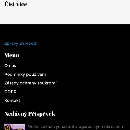
Číst více
Zprávy 24 Hodin
Menu
O nás
Podmínky používání
Zásady ochrany soukromí
GDPR
Kontakt
Nedávný Příspěvek
Noční zákaz vycházení v ugandských okresech