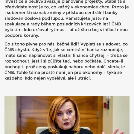
investice a pečlivě zvažuje plánované projekty. Stabilita a
předvídatelnost je to, co každý v ekonomice chce. Proto je
i sebemenší náznak změny v přístupu centrální banky
sledován doslova pod lupou. Pamatujete ještě na
spekulace a rady během posledních krizových let? ČNB
byla tím, kdo určoval rytmus — ať už šlo o boj s inflací nebo
podporu koruny.
Co z toho plyne pro nás, běžné lidi? Vyplatí se sledovat, co
ČNB chystá. Když víte, jak se centrální banka rozhoduje,
máte šanci naplánovat si vlastní finance chytřeji – třeba se
rozhodnout, jestli si půjčíte teď, nebo počkáte. Chcete-li
pochopit, proč ceny poskakují nahoru nebo dolů, sledujte
ČNB. Tohle téma prostě není jen pro ekonomy – týká se
každého, kdo nejen vydělává, ale i utrácí.