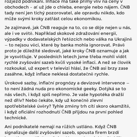
rozjezd podnikání. Inflace má také přímý vliv na ceny v
obchodech – ať už jde o chleba, energie nebo nájem. ČNB
tady není jen tichý pozorovatel, ale opravdu někdo, kdo
může svými kroky zatřást celou ekonomikou.
Je zajímavé, jak ČNB reaguje na to, co se děje nejen u nás,
ale i ve světě. Například skokové zdražování energií,
výpadky v dodavatelských řetězcích nebo válka na Ukrajině
— to nejsou věci, které by banka mohla ignorovat. Právě
proto je důležité sledovat, jaké kroky ČNB oznamuje a jak
je vysvětluje. V posledních letech jsme třeba mohli vidět
rychlé zvyšování sazeb kvůli vysoké inflaci. A než se člověk
rozkoukal, už expert v televizi hlásí, že ČNB asi brzy zase
zasáhne, když inflace neklesá dostatečně rychle.
Úrokové sazby, inflační prognózy a devizové intervence —
to není žádná nuda pro ekonomické geeky. Dotýká se to
nás všech, i když spíš nepřímo. Je vaše hypotéka dražší
než dřív? Nebo čekáte, kdy už konečně zlevní
spotřebitelské úvěry? Tyhle změny trh cítí skoro okamžitě,
i když oficiální rozhodnutí ČNB přijdou na první pohled
technické.
Ani podnikatelé nemají na růžích ustláno. Když ČNB
signalizuje další zvyšování sazeb, spousta firem brzdí