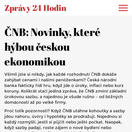
Zprávy 24 Hodin
ČNB: Novinky, které
hýbou českou
ekonomikou
Všimli jste si někdy, jak každé rozhodnutí ČNB dokáže
zahýbat cenami i našimi peněženkami? Česká národní
banka fakticky řídí hru, když jde o úroky, inflaci nebo kurz
koruny. Kolikrát stačí jediná zpráva, že ČNB změní základní
úrokovou sazbu, a najednou je všude rušno – od běžných
domácností až po velké firmy.
Proč tolik pozornosti? Když ČNB utáhne kohoutky a sazby
jdou nahoru, úvěry i hypotéky se prodražují. Najednou si
každý rozmýšlí, jestli si půjčit nebo ještě počkat. Naopak,
když sazby padají, roste zájem o nové bydlení nebo