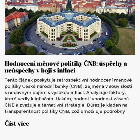
Hodnocení měnové politiky ČNB: úspěchy a
neúspěchy v boji s inflací
Tento článek poskytuje retrospektivní hodnocení měnové
politiky České národní banky (ČNB), zejména v souvislosti
s nedávným bojem s vysokou inflací. Analyzuje faktory,
které vedly k inflačním tlakům, hodnotí vhodnost zásahů
ČNB a zvažuje alternativní strategie. Důraz je kladen na
transparentnost politiky ČNB, což umožňuje podrobný
přehled minulých rozhodnutí a jejich dopadů.
Číst více