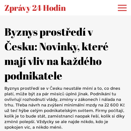
Zprávy 24 Hodin
Byznys prostředí v
Česku: Novinky, které
mají vliv na každého
podnikatele
Byznys prostředí se v Česku neustále mění a to, co dnes
platí, může být za pár měsíců úplně jinak. Podnikání tu
ovlivňují rozhodnutí vlády, změny v zákonech i nálada na
trhu. Třeba návrh na zvýšení minimální mzdy na 22 600 Kč
už teď hýbe celým podnikatelským světem. Firmy počítají,
kolik je to bude stát, zaměstnanci naopak řeší, kolik si díky
změně polepší. Vždycky se ale najde někdo, kdo je
spokojen víc, a někdo méně.