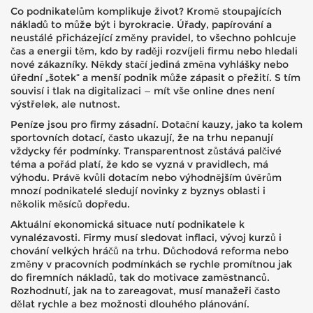
Co podnikatelům komplikuje život? Kromě stoupajících
nákladů to může být i byrokracie. Úřady, papírování a
neustálé přicházející změny pravidel, to všechno pohlcuje
čas a energii těm, kdo by raději rozvíjeli firmu nebo hledali
nové zákazníky. Někdy stačí jediná změna vyhlášky nebo
úřední „šotek” a menší podnik může zápasit o přežití. S tím
souvisí i tlak na digitalizaci — mít vše online dnes není
výstřelek, ale nutnost.
Peníze jsou pro firmy zásadní. Dotační kauzy, jako ta kolem
sportovních dotací, často ukazují, že na trhu nepanují
vždycky fér podmínky. Transparentnost zůstává palčivé
téma a pořád platí, že kdo se vyzná v pravidlech, má
výhodu. Právě kvůli dotacím nebo výhodnějším úvěrům
mnozí podnikatelé sledují novinky z byznys oblasti i
několik měsíců dopředu.
Aktuální ekonomická situace nutí podnikatele k
vynalézavosti. Firmy musí sledovat inflaci, vývoj kurzů i
chování velkých hráčů na trhu. Důchodová reforma nebo
změny v pracovních podmínkách se rychle promítnou jak
do firemních nákladů, tak do motivace zaměstnanců.
Rozhodnutí, jak na to zareagovat, musí manažeři často
dělat rychle a bez možnosti dlouhého plánování.