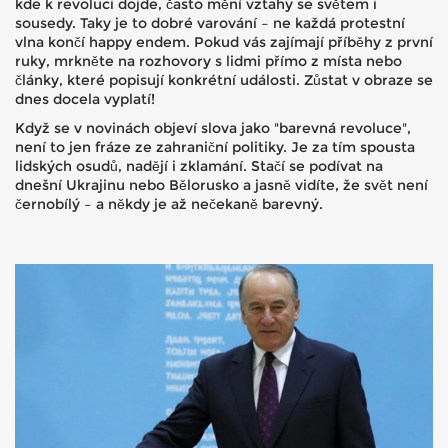
kde k revoluci dojde, často mění vztahy se světem i
sousedy. Taky je to dobré varování – ne každá protestní
vlna končí happy endem. Pokud vás zajímají příběhy z první
ruky, mrkněte na rozhovory s lidmi přímo z místa nebo
články, které popisují konkrétní události. Zůstat v obraze se
dnes docela vyplatí!
Když se v novinách objeví slova jako "barevná revoluce",
není to jen fráze ze zahraniční politiky. Je za tím spousta
lidských osudů, nadějí i zklamání. Stačí se podívat na
dnešní Ukrajinu nebo Bělorusko a jasně vidíte, že svět není
černobílý – a někdy je až nečekaně barevný.