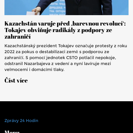
Kazachstán varuje před ‚barevnou revolucí‘:
Tokajev obviňuje radikály z podpory ze
zahraničí
Kazachstánský prezident Tokajev označuje protesty z roku
2022 za pokus o destabilizaci země s podporou ze
zahraničí. S pomocí jednotek CSTO potlačil nepokoje,
odstranil Nazarbajeva z vedení a nyní lavíruje mezi
velmocemi i domácími tlaky.
Číst více
Zprávy 24 Hodin
Menu