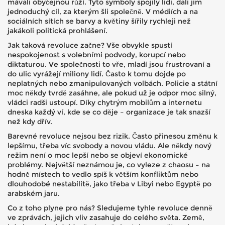
mávali obyčejnou růží. Tyto symboly spojily lidi, dali jim
jednoduchý cíl, za kterým šli společně. V médiích a na
sociálních sítích se barvy a květiny šířily rychleji než
jakákoli politická prohlášení.
Jak taková revoluce začne? Vše obvykle spustí
nespokojenost s volebními podvody, korupcí nebo
diktaturou. Ve společnosti to vře, mladí jsou frustrovaní a
do ulic vyrážejí miliony lidí. Často k tomu dojde po
neplatných nebo zmanipulovaných volbách. Policie a státní
moc někdy tvrdě zasáhne, ale pokud už je odpor moc silný,
vládci radši ustoupí. Díky chytrým mobilům a internetu
dneska každý ví, kde se co děje – organizace je tak snazší
než kdy dřív.
Barevné revoluce nejsou bez rizik. Často přinesou změnu k
lepšímu, třeba víc svobody a novou vládu. Ale někdy nový
režim není o moc lepší nebo se objeví ekonomické
problémy. Největší neznámou je, co vyleze z chaosu – na
hodně místech to vedlo spíš k větším konfliktům nebo
dlouhodobé nestabilitě, jako třeba v Libyi nebo Egyptě po
arabském jaru.
Co z toho plyne pro nás? Sledujeme tyhle revoluce denně
ve zprávách, jejich vliv zasahuje do celého světa. Země,