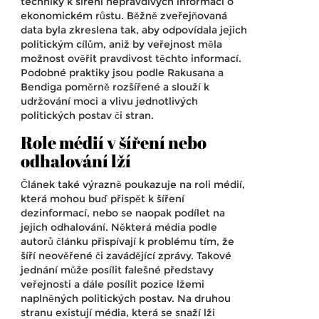
techniky k šíření nepravdivých informací o
ekonomickém růstu. Běžně zveřejňovaná
data byla zkreslena tak, aby odpovídala jejich
politickým cílům, aniž by veřejnost měla
možnost ověřit pravdivost těchto informací.
Podobné praktiky jsou podle Rakusana a
Bendiga poměrně rozšířené a slouží k
udržování moci a vlivu jednotlivých
politických postav či stran.
Role médií v šíření nebo
odhalování lží
Článek také výrazně poukazuje na roli médií,
která mohou buď přispět k šíření
dezinformací, nebo se naopak podílet na
jejich odhalování. Některá média podle
autorů článku přispívají k problému tím, že
šíří neověřené či zavádějící zprávy. Takové
jednání může posílit falešné představy
veřejnosti a dále posílit pozice lžemi
naplněných politických postav. Na druhou
stranu existují média, která se snaží lži