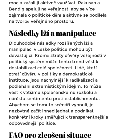
moc a začali ji aktivně využívat. Rakusan a
Bendig apelují na veřejnost, aby se více
zajímala o politické dění a aktivně se podílela
na tvorbě veřejného prostoru.
Následky lží a manipulace
Dlouhodobé následky rozšířených lží a
manipulací v české politice mohou být
devastující. Kromě ztráty důvěry veřejnosti v
politický systém může tento trend vést k
destabilizaci celé společnosti. Lidé, kteří
ztratí důvěru v politiky a demokratické
instituce, jsou náchylnější k radikalizaci a
podléhání extremistickým idejím. To může
vést k většímu společenskému rozkolu a
nárůstu sentimentu proti establishmentu.
Abychom se tomuto scénáři vyhnuli, je
nezbytné začít ihned jednat a podnikat
konkrétní kroky směřující k transparentnější a
odpovědnější politice.
FAQ pro zlepšení situace