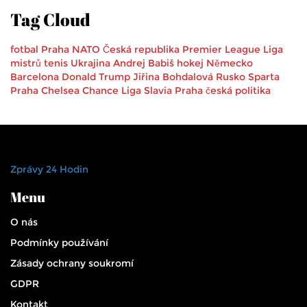
Tag Cloud
fotbal
Praha
NATO
Česká republika
Premier League
Liga
mistrů
tenis
Ukrajina
Andrej Babiš
hokej
Německo
Barcelona
Donald Trump
Jiřina Bohdalová
Rusko
Sparta
Praha
Chelsea
Chance Liga
Slavia Praha
česká politika
Zprávy 24 Hodin
Menu
O nás
Podmínky používání
Zásady ochrany soukromí
GDPR
Kontakt