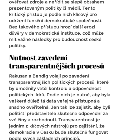
ověřovat zdroje a neřídit se slepě obsahem
prezentovaným politiky či médii. Tento
kritický přístup je podle nich klíčový pro
udržení funkční demokratické společnosti.
Bez takového přístupu hrozí další erozi
důvěry v demokratické instituce, což může
mít vážné následky pro budoucnost české
politiky.
Nutnost zavedení
transparentnějších procesů
Rakusan a Bendig volají po zavedení
transparentnějších politických procesů, které
by umožnily větší kontrolu a odpovědnost
politických lídrů. Podle nich je nutné, aby byla
veškerá důležitá data veřejně přístupná a
snadno ověřitelná. Jen tak lze zajistit, aby byli
političtí představitelé skutečně odpovědní za
své činy a rozhodnutí. Transparentnost je
jedním z klíčových nástrojů pro zajištění, že
demokracie v Česku bude skutečně fungovat
podle svých základních principů.