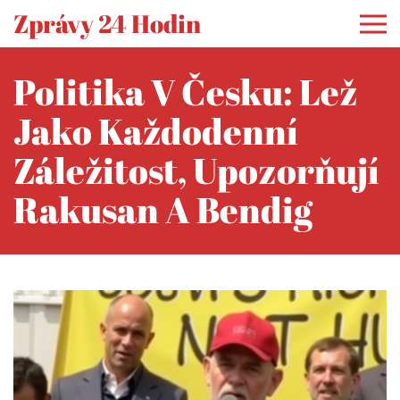
Zprávy 24 Hodin
Politika V Česku: Lež
Jako Každodenní
Záležitost, Upozorňují
Rakusan A Bendig