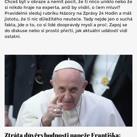
Chceš být v obraze a nemít pocit, že ti něco uniklo nebo že
si někdo hraje na experta, aniž by věděl, o čem mluví?
Pravidelně sleduj rubriku Názory na Zprávy 24 Hodin a máš
jistotu, že ti nic důležitého neuteče. Tady nejde jen o suchá
fakta, jde o to, co si lidé doopravdy myslí a proč. Zapoj se
do diskuse nebo si prostě přečti, jak aktuální události vidí
ostatní.
Ztráta důvěryhodnosti papeže Františka: