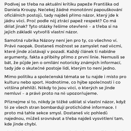
Podívej se třeba na aktuální kritiku papeže Františka od
Daniela Kroupy. Nečekej žádné monotónní papouškování
oficiálních postojů, tady najdeš přímo názor, který jde k
jádru věci. Proč podle něj ztrácí papež respekt? Co má
dělat jinak? Tyto otázky řešíme otevřeně – a třeba si na
jejich základě vytvoříš vlastní názor.
Samotná rubrika Názory není jen pro ty, co všechno ví.
Právě naopak. Dostaneš možnost se zamyslet nad věcmi,
které jinde zůstávají v pozadí. Každý článek ti nabídne
argumenty, fakta a příběhy přímo z první linie. Nemusíš se
bát, že půjde jen o omílání notoricky známých informací,
tady jde o skutečné postoje lidí, kterým to není jedno.
Mimo politiku a společenská témata se tu najde i místo pro
kulturu nebo sport. Hodnotíme, co hýbe společností i co
většina přehlíží. Někdy to jsou věci, o kterých se jinde
nemluví – a právě proto na ně upozorňujeme.
Přiznejme si to, někdy je těžké udělat si vlastní názor, když
tě ze všech stran bombardují protichůdné informace. I
proto má tahle sekce smysl. Dostaneš víc pohledů
najednou, můžeš srovnávat a třeba najdeš vysvětlení tam,
kde jinde chybí.