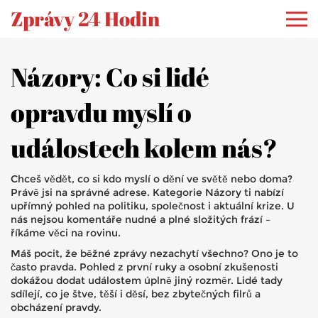
Zprávy 24 Hodin
Názory: Co si lidé
opravdu myslí o
událostech kolem nás?
Chceš vědět, co si kdo myslí o dění ve světě nebo doma?
Právě jsi na správné adrese. Kategorie Názory ti nabízí
upřímný pohled na politiku, společnost i aktuální krize. U
nás nejsou komentáře nudné a plné složitých frází –
říkáme věci na rovinu.
Máš pocit, že běžné zprávy nezachytí všechno? Ono je to
často pravda. Pohled z první ruky a osobní zkušenosti
dokážou dodat událostem úplně jiný rozměr. Lidé tady
sdílejí, co je štve, těší i děsí, bez zbytečných filrů a
obcházení pravdy.