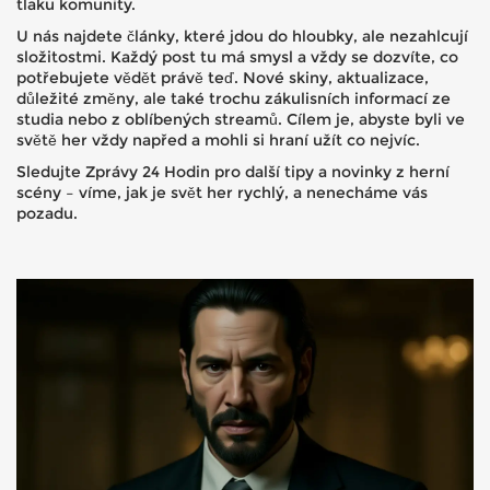
tlaku komunity.
U nás najdete články, které jdou do hloubky, ale nezahlcují
složitostmi. Každý post tu má smysl a vždy se dozvíte, co
potřebujete vědět právě teď. Nové skiny, aktualizace,
důležité změny, ale také trochu zákulisních informací ze
studia nebo z oblíbených streamů. Cílem je, abyste byli ve
světě her vždy napřed a mohli si hraní užít co nejvíc.
Sledujte Zprávy 24 Hodin pro další tipy a novinky z herní
scény – víme, jak je svět her rychlý, a nenecháme vás
pozadu.