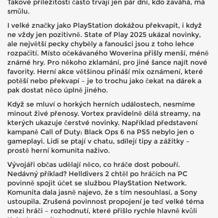
Takové příležitosti často trvají jen pár dní, kdo zaváhá, má
smůlu.
I velké značky jako PlayStation dokážou překvapit, i když
ne vždy jen pozitivně. State of Play 2025 ukázal novinky,
ale největší pecky chyběly a fanoušci jsou z toho lehce
rozpačití. Místo očekávaného Woverina přišly menší, méně
známé hry. Pro někoho zklamání, pro jiné šance najít nové
favority. Herní akce většinou přináší mix oznámení, které
potěší nebo překvapí – je to trochu jako čekat na dárek a
pak dostat něco úplně jiného.
Když se mluví o horkých herních událostech, nesmíme
minout živé přenosy. Vortex pravidelně dělá streamy, na
kterých ukazuje čerstvé novinky. Například představení
kampaně Call of Duty: Black Ops 6 na PS5 nebylo jen o
gameplayi. Lidi se ptají v chatu, sdílejí tipy a zážitky –
prostě herní komunita naživo.
Vývojáři občas udělají něco, co hráče dost pobouří.
Nedávný příklad? Helldivers 2 chtěl po hráčích na PC
povinně spojit účet se službou PlayStation Network.
Komunita dala jasně najevo, že s tím nesouhlasí, a Sony
ustoupila. Zrušená povinnost propojení je teď velké téma
mezi hráči – rozhodnutí, které přišlo rychle hlavně kvůli