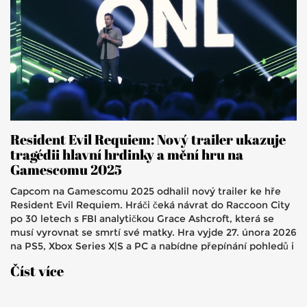
Resident Evil Requiem: Nový trailer ukazuje
tragédii hlavní hrdinky a mění hru na
Gamescomu 2025
Capcom na Gamescomu 2025 odhalil nový trailer ke hře
Resident Evil Requiem. Hráči čeká návrat do Raccoon City
po 30 letech s FBI analytičkou Grace Ashcroft, která se
musí vyrovnat se smrtí své matky. Hra vyjde 27. února 2026
na PS5, Xbox Series X|S a PC a nabídne přepínání pohledů i
silný příběh. Vývoj vede Koshi Nakanishi.
Číst více