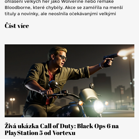
ohlášení velkých her jako Wolverine nebo remake
Bloodborne, které chyběly. Akce se zaměřila na menší
tituly a novinky, ale neoslnila očekávanými velkými
projekty.
Číst více
Živá ukázka Call of Duty: Black Ops 6 na
PlayStation 5 od Vortexu