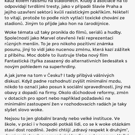
kauz kolem rasismu na stadionech. Kluby a asociace na to
odpovídají tvrdšími tresty, jako v případě Slavie Praha a
jejího uzavření sektorů kvůli rasistickým pokřikům. Někteří
to vítají, protože to podle nich vytlačí toxické chování ze
stadionů. Jiným to přijde jako hon na čarodějnice.
Woke témata už taky pronikla do filmů, seriálů a hudby.
Společnosti jako Marvel otevřeně řeší reprezentaci
různých menšin. To je pro někoho pozitivní známka
posunu, jiný to vidí jako nucenou změnu, která kazí zážitek
z příběhu. Moc dobře to ilustruje třeba nový film
Fantastická čtyřka zasazený do alternativních šedesátek s
novým pohledem na superhrdiny.
A jak jsme na tom v Česku? I tady přibývá vášnivých
diskuzí. Když padne rozhodnutí zvýšit minimální mzdu,
někdo to označí jako posun k sociální spravedlnosti, jiný má
obavy z dopadů na firmy. Okolo důchodové reformy, změn
v dotacích pro sport nebo například požadavků na
minimální zastoupení žen v rozhodovacích radách je taky
slyšet slovo woke.
Nejsou to jen globální brandy nebo velké instituce. Ve
škole, v práci i v hospodě potkáš lidi, co se k woke otázkám
staví dost rozdílně. Jedni chtějí „zdravý respekt k druhým“,