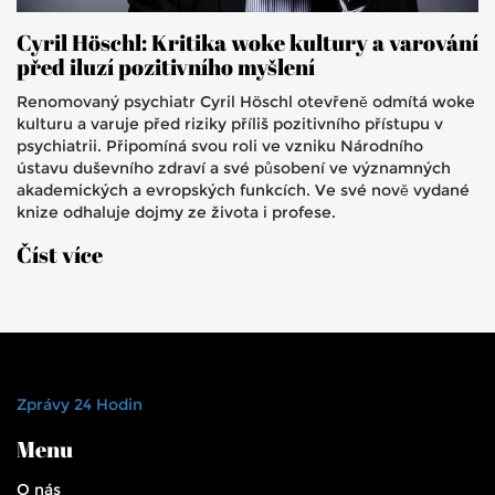
Cyril Höschl: Kritika woke kultury a varování
před iluzí pozitivního myšlení
Renomovaný psychiatr Cyril Höschl otevřeně odmítá woke
kulturu a varuje před riziky příliš pozitivního přístupu v
psychiatrii. Připomíná svou roli ve vzniku Národního
ústavu duševního zdraví a své působení ve významných
akademických a evropských funkcích. Ve své nově vydané
knize odhaluje dojmy ze života i profese.
Číst více
Zprávy 24 Hodin
Menu
O nás