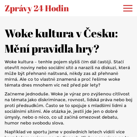
Zprávy 24 Hodin
Woke kultura v Česku:
Mění pravidla hry?
Woke kultura – tenhle pojem slyšíš čím dál častěji. Stačí
otevřít noviny nebo sociální sítě a narazíš na diskuzi, která
může být přehnaně naštvaná, někdy zas až přehnaně
mírná. Ale co to vlastně znamená a proč řešíme woke
témata dnes mnohem víc než před pár lety?
Začneme jednoduše. Woke je výraz pro zvýšenou citlivost
na témata jako diskriminace, rovnost, lidská práva nebo boj
proti předsudkům. Často se to spojuje s mladšími lidmi a
sociálními sítěmi. Ale otázka je, jestli jde jen o dobré
úmysly, nebo o něco, co už začíná omezovat debatu,
humor nebo svobodu slova.
Například ve sportu jsme v posledních letech viděli více