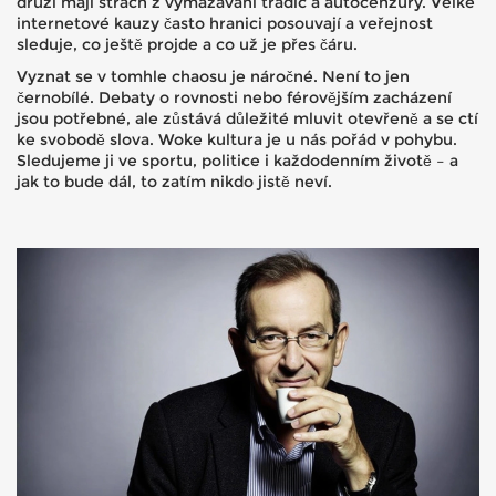
druzí mají strach z vymazávání tradic a autocenzury. Velké
internetové kauzy často hranici posouvají a veřejnost
sleduje, co ještě projde a co už je přes čáru.
Vyznat se v tomhle chaosu je náročné. Není to jen
černobílé. Debaty o rovnosti nebo férovějším zacházení
jsou potřebné, ale zůstává důležité mluvit otevřeně a se ctí
ke svobodě slova. Woke kultura je u nás pořád v pohybu.
Sledujeme ji ve sportu, politice i každodenním životě – a
jak to bude dál, to zatím nikdo jistě neví.