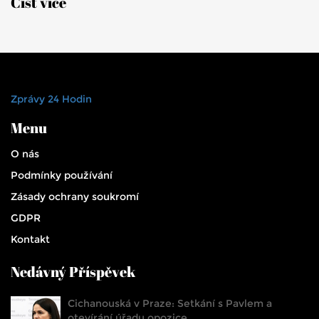
Číst více
Zprávy 24 Hodin
Menu
O nás
Podmínky používání
Zásady ochrany soukromí
GDPR
Kontakt
Nedávný Příspěvek
Cichanouská v Praze: Setkání s Pavlem a
otevírání úřadu opozice