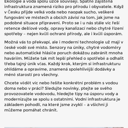
Ekologie a voda spolu úzce souvisejí. Špatně zajištěná
infrastruktura znamená riziko pro přírodu i obyvatele. Když
v Česku přijde velká voda nebo naopak sucho, veškeré
fungování ve městech a obcích závisí na tom, jak jsme na
podobné situace připraveni. Proto se i u nás stále víc řeší
retence dešťové vody, opravy kanalizací nebo chytré řízení
spotřeby – nejen kvůli ochraně přírody, ale i kvůli úsporám.
Možná vás to překvapí, ale i moderní technologie už mají v
české vodě své místo. Senzory na úniky, chytré vodoměry
nebo automatické hlásiče poruch dokážou zabránit mnoha
haváriím. Můžete tak mít lepší přehled o spotřebě a odhalit
třeba tajný únik včas. Každý krok, kterým si infrastrukturu
ohlídáme a opravíme, znamená spolehlivější dodávky a
méně starostí pro všechny.
Chcete vědět víc nebo řešíte konkrétní problém s vodou
doma nebo v práci? Sledujte novinky, ptejte se svého
provozovatele vodovodu, hledejte tipy na úsporu vody a
modernizujte se spolu s ostatními. Vodní infrastruktura je
základem pohodlí, na které jsme zvyklí – a všichni ji
můžeme pomáhat chránit.