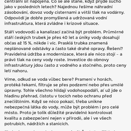
centrální síť napojena. Co se ale stane, když přijde sucho
jako v posledních letech? Najednou řešíme náhradní
zásobování, dovoz vody cisternami a větší tlak na vodárny.
Odpovědí je dobře promyšlená a udržovaná vodní
infrastruktura, která zvládne i krizové situace.
Stáří vodovodů a kanalizací začíná být problém. Průměrné
stáří českých trubek je přes 40 let a úniky vody dosahují
občas až 15 %, někde i víc. Prasklá trubka znamená
neplánované odstávky a často také drahé opravy. Řešení?
Pravidelná údržba a modernizace, která ale něco stojí – a
právě tlak na ceny vody roste. Investice do obnovy
infrastruktury jdou často z vodného a stočného, proto ceny
letí nahoru.
Víme, odkud se voda vůbec bere? Pramení v horách,
protéká řekami, filtruje se přes podzemí nebo přes umělé
úpravny. Tohle všechno hlídají vodohospodáři, ať už jde o
hladinu přehrad, čistotu v tocích nebo ochranu před
znečištěním. Když se něco pokazí, třeba unikne
nebezpečná látka do vody, může být problém i pro celé
město. Proto je tolik důležité pravidelně kontrolovat
kvalitu a zabezpečení nejen v přírodě, ale i ve všech
potrubích, nádržích a stanicích.