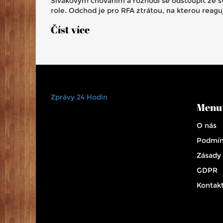
Sivákovým chováním a rozhodl se odstoupit ze s
role. Odchod je pro RFA ztrátou, na kterou reaguj
obavy z úrovně soupeření organizace.
Číst více
Zprávy 24 Hodin
Menu
O nás
Podmín
Zásady
GDPR
Kontak