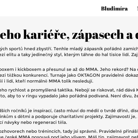
Bludimíra
jeho kariéře, zápasech a
ých sportů hned zbystří. Tenhle mladý zápasník pořádně zamích
 elitu a taky jedinečný styl, kterým táhne do hal tisíce lidí. Z
el boxem i kickboxem a přesunul se až do MMA. Jeho rekord? Na
zi těžkou konkurencí. Turnaje jako OKTAGON pravidelně dokazu
 i lidí, kteří normálně MMA tolik nesledují.
o rychlost a promyšlená taktika. Nebojí se riskovat, rád dává
 to, aby to v ringu vypadalo jako pořádná podívaná. Není divu, ž
ích ročníků je inspirací, často mluví do médií o tvrdé dřině, di
ninkům s dětmi a podporuje charitativní projekty. Zajímavostí je
í návyky nebo regeneraci těla.
zhovorech nebo trénincích, tady jsi správně. Pravidelně přináší
 se české MMA posouvá pod jeho vlivem. Máš tip, zajímavost ne