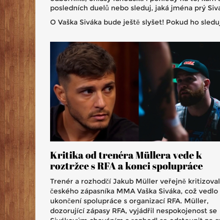
posledních duelů nebo sleduj, jaká jména prý Sivák
O Vaška Siváka bude ještě slyšet! Pokud ho sledu
Kritika od trenéra Müllera vede k
roztržce s RFA a konci spolupráce
Trenér a rozhodčí Jakub Müller veřejně kritizoval
českého zápasníka MMA Vaška Siváka, což vedlo
ukončení spolupráce s organizací RFA. Müller,
dozorující zápasy RFA, vyjádřil nespokojenost se