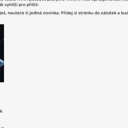
 vyhlíží pro příště.
ješ, neuteče ti jediná novinka. Přidej si stránku do záložek a 
 k