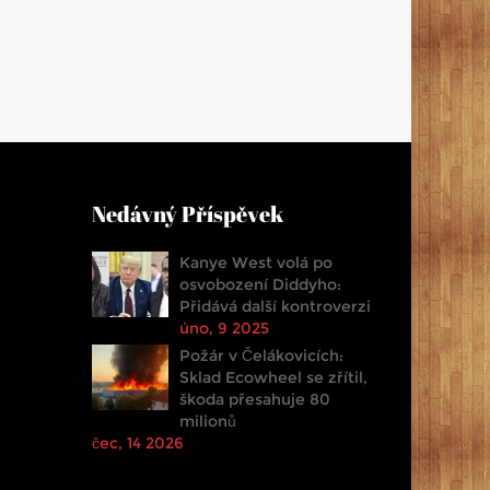
Nedávný Příspěvek
Kanye West volá po
osvobození Diddyho:
Přidává další kontroverzi
úno, 9 2025
Požár v Čelákovicích:
Sklad Ecowheel se zřítil,
škoda přesahuje 80
milionů
čec, 14 2026