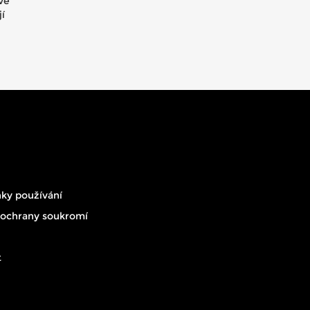
vé
í
ky používání
 ochrany soukromí
t