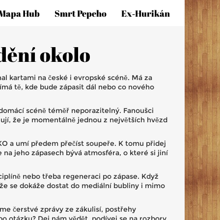
Mapa Hub
Smrt Pepeho
Ex‑hurikán
 dění okolo
al kartami na české i evropské scéně. Má za
ajímá tě, kde bude zápasit dál nebo co nového
 domácí scéně téměř neporazitelný. Fanoušci
jí, že je momentálně jednou z největších hvězd
 KO a umí předem přečíst soupeře. K tomu přidej
e na jeho zápasech bývá atmosféra, o které si jiní
sciplíně nebo třeba regeneraci po zápase. Když
, že se dokáže dostat do mediální bubliny i mimo
me čerstvé zprávy ze zákulisí, postřehy
bo otázku? Dej nám vědět, podívej se na rozbory