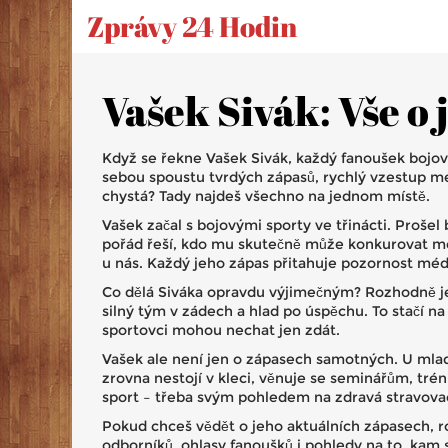
Zprávy 24 Hodin
Vašek Sivák: Vše o 
Když se řekne Vašek Sivák, každý fanoušek bojov
sebou spoustu tvrdých zápasů, rychlý vzestup mezi
chystá? Tady najdeš všechno na jednom místě.
Vašek začal s bojovými sporty ve třinácti. Proš
pořád řeší, kdo mu skutečně může konkurovat me
u nás. Každý jeho zápas přitahuje pozornost médií
Co dělá Siváka opravdu výjimečným? Rozhodně jeh
silný tým v zádech a hlad po úspěchu. To stačí na
sportovci mohou nechat jen zdát.
Vašek ale není jen o zápasech samotných. U mladš
zrovna nestojí v kleci, věnuje se seminářům, tré
sport – třeba svým pohledem na zdravá stravovac
Pokud chceš vědět o jeho aktuálních zápasech, ro
odborníků, ohlasy fanoušků i pohledy na to, kam