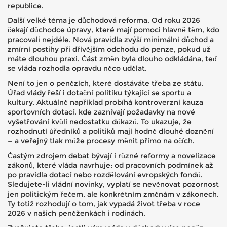
republice.
Další velké téma je důchodová reforma. Od roku 2026
čekají důchodce úpravy, které mají pomoci hlavně těm, kdo
pracovali nejdéle. Nová pravidla zvýší minimální důchod a
zmírní postihy při dřívějším odchodu do penze, pokud už
máte dlouhou praxi. Část změn byla dlouho odkládána, teď
se vláda rozhodla opravdu něco udělat.
Není to jen o penězích, které dostáváte třeba ze státu.
Úřad vlády řeší i dotační politiku týkající se sportu a
kultury. Aktuálně například probíhá kontroverzní kauza
sportovních dotací, kde zaznívají požadavky na nové
vyšetřování kvůli nedostatku důkazů. To ukazuje, že
rozhodnutí úředníků a politiků mají hodně dlouhé doznění
— a veřejný tlak může procesy měnit přímo na očích.
Častým zdrojem debat bývají i různé reformy a novelizace
zákonů, které vláda navrhuje: od pracovních podmínek až
po pravidla dotací nebo rozdělování evropských fondů.
Sledujete-li vládní novinky, vyplatí se nevěnovat pozornost
jen politickým řečem, ale konkrétním změnám v zákonech.
Ty totiž rozhodují o tom, jak vypadá život třeba v roce
2026 v našich peněženkách i rodinách.