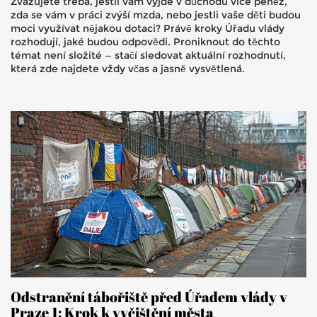
Zvažujete třeba, jestli vám vyjde v důchodu více peněz,
zda se vám v práci zvýší mzda, nebo jestli vaše děti budou
moci využívat nějakou dotaci? Právě kroky Úřadu vlády
rozhodují, jaké budou odpovědi. Proniknout do těchto
témat není složité — stačí sledovat aktuální rozhodnutí,
která zde najdete vždy včas a jasně vysvětlená.
Odstranění tábořiště před Úřadem vlády v
Praze 1: Krok k vyčištění města