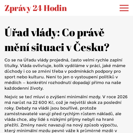
Zprávy 24 Hodin
Úřad vlády: Co právě
mění situaci v Česku?
Co se na Úřadu vlády projedná, často velmi rychle zaplní
titulky. Vláda ovlivňuje, kolik vyděláme v práci, jaké máme
důchody i co se změní třeba v podmínkách podpory pro
sport nebo kulturu. Není to jen o vystoupení politiků v
médiích — konkrétní rozhodnutí dopadají přímo na naše
každodenní životy.
Nejvíc se teď mluví o zvýšení minimální mzdy. V roce 2026
má narůst na 22 600 Kč, což je největší skok za poslední
roky. Debaty na vládě jsou bouřlivé, protože
zaměstnavatelé varují před rychlým růstem nákladů, ale
vláda chce, aby lidé s nízkými příjmy nebyli na hraně
přežití. Změny navíc navazují na nový způsob výpočtu,
který minimální mzdu pevně váže k průměrné mzdě v