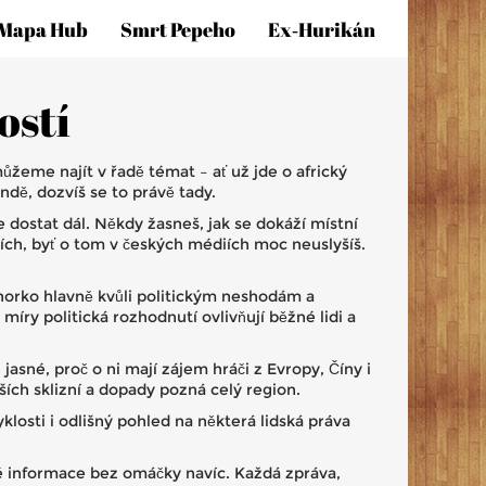
Mapa Hub
Smrt Pepeho
Ex‑hurikán
ostí
ůžeme najít v řadě témat – ať už jde o africký
dě, dozvíš se to právě tady.
 dostat dál. Někdy žasneš, jak se dokáží místní
ích, byť o tom v českých médiích moc neuslyšíš.
horko hlavně kvůli politickým neshodám a
míry politická rozhodnutí ovlivňují běžné lidi a
asné, proč o ni mají zájem hráči z Evropy, Číny i
ích sklizní a dopady pozná celý region.
klosti i odlišný pohled na některá lidská práva
tné informace bez omáčky navíc. Každá zpráva,