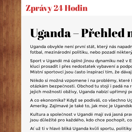
Zprávy 24 Hodin
Uganda – Přehled n
Uganda obvykle není první stát, který nás napadn
fotbal, mezinárodní politiku, nebo pozadí někter
Sport v Ugandě má úplně jinou dynamiku než v Evr
kluci prosadit i přes nedostatek vybavení a podp
Místní sportovci jsou často inspirací tím, že dáva
Někdo si možná vzpomene i na problémy, které R
otázkám bezpečnosti. Obchod tu stojí i padá na ro
jejich možnosti obživy, Uganda nabízí upřímný po
A co ekonomika? Když se podíváš, co všechno Ugand
Ameriky. Zajímavé je také to, jak moc je Ugandsk
Kultura a společnost v Ugandě mají svá jasná prav
jsou důležité pro každého, kdo chce pochopit, c
Ať už ti v hlavě bliká Uganda kvůli sportu, polit