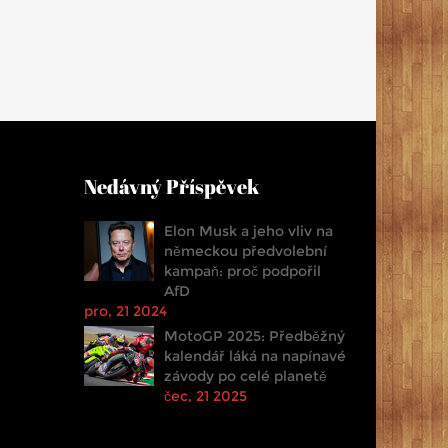
Nedávný Příspěvek
Elon Musk a jeho vliv na
německou předvolební
kampaň: proč podpořil
AfD
pro, 21 2024
MotoGP 2025: Předběžný
kalendář láká na napínavé
závody po celé planetě
čec, 21 2025