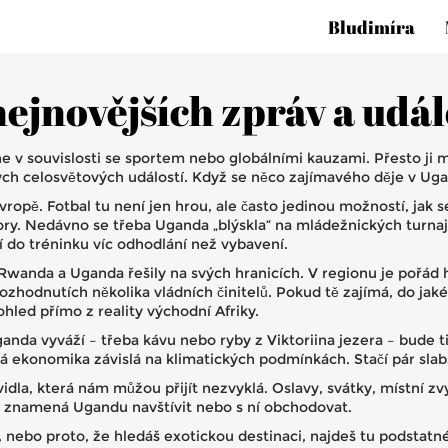
Bludimíra
ejnovějších zpráv a udál
e v souvislosti se sportem nebo globálními kauzami. Přesto ji m
ých celosvětových událostí. Když se něco zajímavého děje v Ugan
opě. Fotbal tu není jen hrou, ale často jedinou možností, jak se
ory. Nedávno se třeba Uganda „blýskla“ na mládežnických turnaj
jí do tréninku víc odhodlání než vybavení.
wanda a Uganda řešily na svých hranicích. V regionu je pořád 
zhodnutích několika vládních činitelů. Pokud tě zajímá, do jaké 
hled přímo z reality východní Afriky.
a vyváží – třeba kávu nebo ryby z Viktoriina jezera – bude ti j
á ekonomika závislá na klimatických podmínkách. Stačí pár slabš
idla, která nám můžou přijít nezvyklá. Oslavy, svátky, místní zvy
o znamená Ugandu navštívit nebo s ní obchodovat.
iky, nebo proto, že hledáš exotickou destinaci, najdeš tu podsta