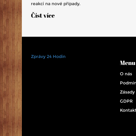
reakci na nové případy.
Číst více
Zprávy 24 Hodin
Menu
O nás
Podmín
Zásady
GDPR
Kontak