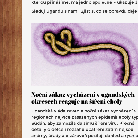
kterou přinášíme, má jedno společné – ukazuje ži
Sleduj Ugandu s námi. Zjistíš, co se opravdu děje
Noční zákaz vycházení v ugandských
okresech reaguje na šíření eboly
Ugandská vláda zavedla noční zákaz vycházení v
regionech nejvíce zasažených epidemií eboly ty
Súdán, aby zamezila dalšímu šíření viru. Přesné
detaily o délce i rozsahu opatření zatím nejsou
známy, úřady ale zároveň posilují dohled a rychl