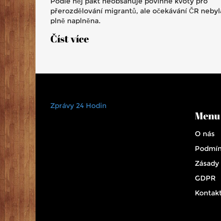
Podle něj pakt neobsahuje povinné kvóty pro
přerozdělování migrantů, ale očekávání ČR nebyl
plně naplněna.
Číst více
Zprávy 24 Hodin
Menu
O nás
Podmín
Zásady
GDPR
Kontak