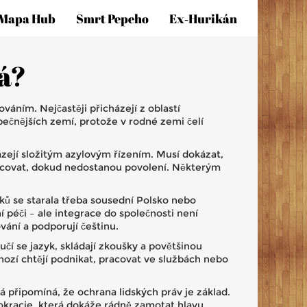
Mapa Hub
Smrt Pepeho
Ex‑hurikán
ká?
váním. Nejčastěji přicházejí z oblastí
zpečnějších zemí, protože v rodné zemi čelí
házejí složitým azylovým řízením. Musí dokázat,
racovat, dokud nedostanou povolení. Některým
ků se starala třeba sousední Polsko nebo
í péči – ale integrace do společnosti není
vání a podporují češtinu.
učí se jazyk, skládají zkoušky a povětšinou
Mnozí chtějí podnikat, pracovat ve službách nebo
há připomíná, že ochrana lidských práv je základ.
rokracie, která dokáže rádně zamotat hlavu.