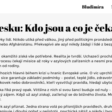
Bludimíra
esku: Kdo jsou a co je če
ky lidí. Někdo utíká před válkou, jiný před politickým pronásledo
 nebo Afghánistánu. Překvapivě ale azyl někdy žádají i lidé z be
a, okamžitě získá vše potřebné. Realita je tvrdší. Uchazeči proc
ocesu čekají měsíce až roky v azylových zařízeních a nesmí p
 od rodiny.
ozích hlavně během krizí u hranic Evropské unie. O víc uprchlí
 sice garantuje základní podmínky – postel, teplé jídlo, zdravotn
vek nebo dobrovolníků, kteří vysvětlují pravidla, hledají ubyto
a říká pravý opak. Většina z nich si svou šanci buduje od nuly – 
ý zájem. Když už azyl získají, začleňují se do běžného života. 
.
k azyl přiznat. Jedna strana volá po přísnějších pravidlech, dru
episuje i dlouhý pobyt v nejistotě, psychická zátěž a někdy i by