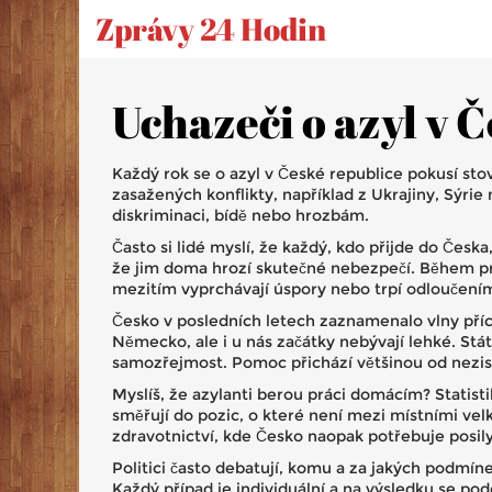
Zprávy 24 Hodin
Uchazeči o azyl v Č
Každý rok se o azyl v České republice pokusí stov
zasažených konflikty, například z Ukrajiny, Sýrie
diskriminaci, bídě nebo hrozbám.
Často si lidé myslí, že každý, kdo přijde do Česk
že jim doma hrozí skutečné nebezpečí. Během pr
mezitím vyprchávají úspory nebo trpí odloučením
Česko v posledních letech zaznamenalo vlny přích
Německo, ale i u nás začátky nebývají lehké. Stát
samozřejmost. Pomoc přichází většinou od nezisko
Myslíš, že azylanti berou práci domácím? Statistik
směřují do pozic, o které není mezi místními velk
zdravotnictví, kde Česko naopak potřebuje posily
Politici často debatují, komu a za jakých podmíne
Každý případ je individuální a na výsledku se pod