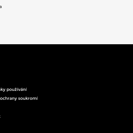
a
ky používání
 ochrany soukromí
t