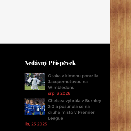
Nedávný Příspěvek
Osaka v kimonu porazila
Jacquemotovou na
Wimbledonu
srp, 3 2026
Chelsea vyhrála v Burnley
2:0 a posunula se na
druhé místo v Premier
League
lis, 23 2025