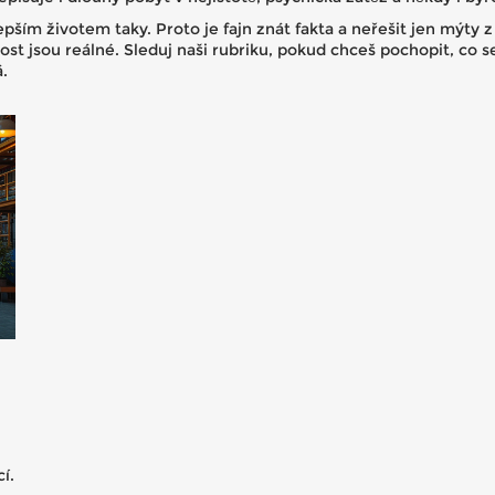
 lepším životem taky. Proto je fajn znát fakta a neřešit jen mýty 
čnost jsou reálné. Sleduj naši rubriku, pokud chceš pochopit, co 
.
í.