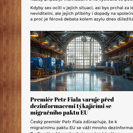
Kdyby ses ocitl v jejich situaci, asi bys prchal za
neviditelní, ale jejich příběhy i dopady na spole
a proč je férová debata kolem azylu dnes důležitá
Premiér Petr Fiala varuje před
dezinformacemi týkajícími se
migračního paktu EU
Český premiér Petr Fiala zdůrazňuje, že k
migračnímu paktu EU se váží mnoho dezinformac