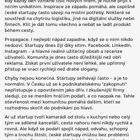
kdy každý den vznikne tisíc nových firem, je nutné přijít s
něčím unikátním. Inspirace ze západu pomáhá, ale úspěšné
české startupy často sázejí na místní potřeby. Některé se
soustředí na chytrou logistiku, jiné na digitální služby nebo
fintech. Klíč je dát tomu všechno a nebát se ladit produkt
během cesty.
Propagace. I nejlepší nápad zapadne, když se o něm nikdo
nedozví. Startupy dnes žijí díky sítím. Facebook, LinkedIn,
Instagram – a hlavně reálně užitečný obsah a recenze
uživatelů. Komunita je dnes často důležitější než obří
reklama. Získat první uživatele není lehké, ale upřímný
přístup se vrací rychleji než drahé slogany.
Chyby nejsou konečná. Startupy selhávají často – a je to
normální. V Česku už se k podnikatelskému "zakopnutí"
nepřistupuje s opovržením jako dřív. I zkušenější firmy
sledují, co se menším hráčům podaří, a co naopak ne. Tahle
otevřenost mezi komunitou pomáhá dalším, kteří se
rozhodnou skočit do podnikání po hlavě.
Ať už startup tvoří kamarádi od stolu v kuchyni nebo celý
tým ve sdílené kanceláři, cesta nahoru není nikdy rychlá a
rovná. Ale když se podaří spojit nápad, odvahu, schopný
tým a trochu štěstí, české startupy můžou bez problémů