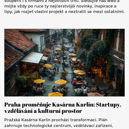
soupeřit i s firmami z největších trhů. Sledujte náš web a
mějte vždy po ruce ty nejčerstvější novinky, inspirace a
tipy, jak rozjet vlastní projekt a neztratit se mezi ostatními.
Praha proměňuje Kasárna Karlín: Startupy,
vzdělávání a kulturní prostor
Pražská Kasárna Karlín prochází transformací. Plán
zahrnuje technologické centrum, vzdělávací zařízení,