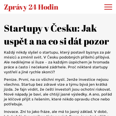
Zprávy 24 Hodin
Startupy v Česku: Jak
uspět a na co si dát pozor
Každý někdy slyšel o startupu, který postavil byznys za pár
měsíců a změnil svět. V Česku podobných příběhů přibývá.
Ale nedělejme si iluze – za každým úspěchem je hromada
práce a často i nečekané zádrhele. Proč některé startupy
vystřelí a jiné rychle skončí?
Peníze. První, na co všichni myslí. Jenže investice nejsou
všechno. Startup bez zdravé vize a týmu bývá jen krátká
jízda. Je fajn vědět, že čeští investoři jsou ochotní riskovat.
Nové nápady je baví, ale chtějí jasné výsledky. A ano, pořád
je klíčové přijít s řešením, které někdo opravdu chce nebo
potřebuje.
Inovace. Zní to jako fráze, ale má to jasný základ. V době,