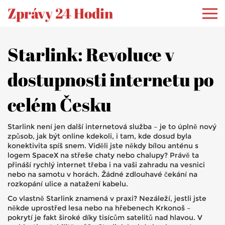
Zprávy 24 Hodin
Starlink: Revoluce v
dostupnosti internetu po
celém Česku
Starlink není jen další internetová služba – je to úplně nový
způsob, jak být online kdekoli, i tam, kde dosud byla
konektivita spíš snem. Viděli jste někdy bílou anténu s
logem SpaceX na střeše chaty nebo chalupy? Právě ta
přináší rychlý internet třeba i na vaši zahradu na vesnici
nebo na samotu v horách. Žádné zdlouhavé čekání na
rozkopání ulice a natažení kabelu.
Co vlastně Starlink znamená v praxi? Nezáleží, jestli jste
někde uprostřed lesa nebo na hřebenech Krkonoš –
pokrytí je fakt široké díky tisícům satelitů nad hlavou. V