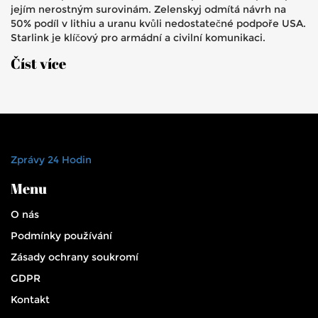
jejím nerostným surovinám. Zelenskyj odmítá návrh na
50% podíl v lithiu a uranu kvůli nedostatečné podpoře USA.
Starlink je klíčový pro armádní a civilní komunikaci.
Vyjednávání s novou verzí návrhu pokračují.
Číst více
Zprávy 24 Hodin
Menu
O nás
Podmínky používání
Zásady ochrany soukromí
GDPR
Kontakt