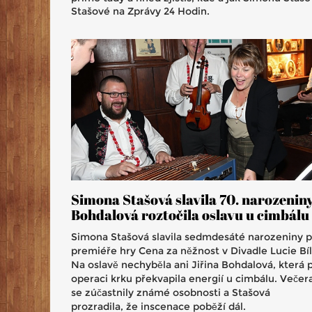
Stašové na Zprávy 24 Hodin.
Simona Stašová slavila 70. narozeniny
Bohdalová roztočila oslavu u cimbálu
Simona Stašová slavila sedmdesáté narozeniny 
premiéře hry Cena za něžnost v Divadle Lucie Bíl
Na oslavě nechyběla ani Jiřina Bohdalová, která 
operaci krku překvapila energií u cimbálu. Večer
se zúčastnily známé osobnosti a Stašová
prozradila, že inscenace poběží dál.