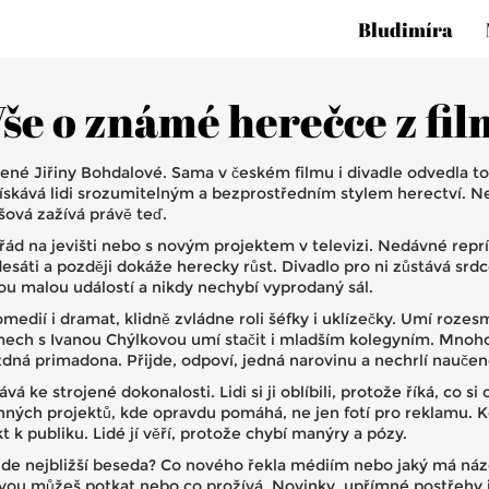
Bludimíra
še o známé herečce z fil
né Jiřiny Bohdalové. Sama v českém filmu i divadle odvedla tol
skává lidi srozumitelným a bezprostředním stylem herectví. Ne
ašová zažívá právě teď.
ád na jevišti nebo s novým projektem v televizi. Nedávné reprí
sáti a později dokáže herecky růst. Divadlo pro ni zůstává srdco
ou malou událostí a nikdy nechybí vyprodaný sál.
omedií i dramat, klidně zvládne roli šéfky i uklízečky. Umí rozesm
mech s Ivanou Chýlkovou umí stačit i mladším kolegyním. Mnoho
á primadona. Přijde, odpoví, jedná narovinu a nechrlí naučen
vá ke strojené dokonalosti. Lidi si ji oblíbili, protože říká, co s
ých projektů, kde opravdu pomáhá, ne jen fotí pro reklamu. Kdy
k publiku. Lidé jí věří, protože chybí manýry a pózy.
de nejbližší beseda? Co nového řekla médiím nebo jaký má názor
šovou můžeš potkat nebo co prožívá. Novinky, upřímné postřehy i