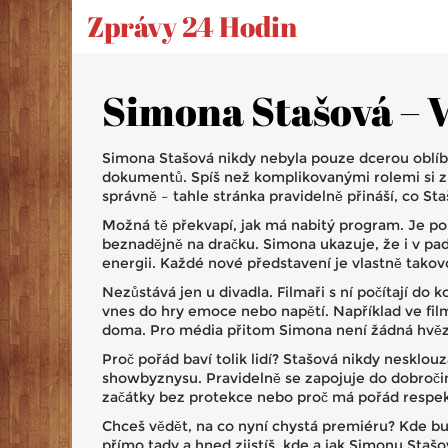
Zprávy 24 Hodin
Simona Stašová – V
Simona Stašová nikdy nebyla pouze dcerou oblíbe
dokumentů. Spíš než komplikovanými rolemi si zí
správně – tahle stránka pravidelně přináší, co St
Možná tě překvapí, jak má nabitý program. Je poř
beznadějně na dračku. Simona ukazuje, že i v pade
energii. Každé nové představení je vlastně takov
Nezůstává jen u divadla. Filmaři s ní počítají do k
vnes do hry emoce nebo napětí. Například ve fil
doma. Pro média přitom Simona není žádná hvězdn
Proč pořád baví tolik lidí? Stašová nikdy nesklouzá
showbyznysu. Pravidelně se zapojuje do dobročinn
začátky bez protekce nebo proč má pořád respekt 
Chceš vědět, na co nyní chystá premiéru? Kde bu
přímo tady a hned zjistíš, kde a jak Simonu Sta