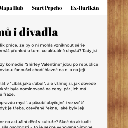
Mapa Hub
Smrt Pepeho
Ex‑hurikán
mů i divadla
ik práce, že by o ní mohla vzniknout série
máš přehled o tom, co aktuálně chystá? Tady jsi
zy komedie "Shirley Valentine" jdou po republice
vkou: fanoušci chodí hlavně na ni a na její
át v "Líbáš jako ďábel", ale všímej si, jak dovede
krát byla nominovaná na ceny, pár jich má
é fráze.
i opravdu myslí, a působí obyčejně i ve světě
ž je třeba, otevřeně řekne, jaké byly její
 na aktuální dění v kultuře? Skoč do aktualit
 síla osobnosti – to je sekce věnovaná Simone