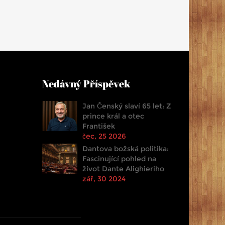
Nedávný Příspěvek
Jan Čenský slaví 65 let: Z
prince král a otec
František
čec, 25 2026
Dantova božská politika:
Fascinující pohled na
život Dante Alighieriho
zář, 30 2024