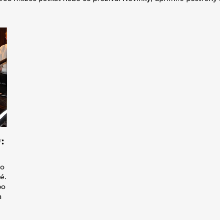
:
po
é.
po
a