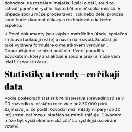
dohodnou na rozdělení majetku i péči o děti, soud to
schválí poměrně rychle, často během několika měsíců. V
případě sporu může proces trvat i rok nebo déle, protože
soud bude zkoumat důkazy a rozhodovat o každém
aspektu.
Klíčové dokumenty jsou výpis z matričního úřadu, společná
smlouva (pokud ji máte) a návrh na rozvod. Součástí je
také vyplnění formuláře o majetkovém vyrovnání.
Doporučujeme se před podáním řízení poradit s
advokátem, který zná aktuální soudní praxi a může vám
ušetřit spoustu času.
Statistiky a trendy – co říkají
data
Podle posledních statistik Ministerstva spravedlnosti se v
ČR rozvedlo v loňském roce více než 30 000 párů.
Zajímavé je, že podíl rozvodů mezi mladými páry (do 30
let) roste, zatímco u starších se mírně snižuje. Důvodem
může být vyšší ekonomická zátěž a rychlejší uzavírání
vztahů.