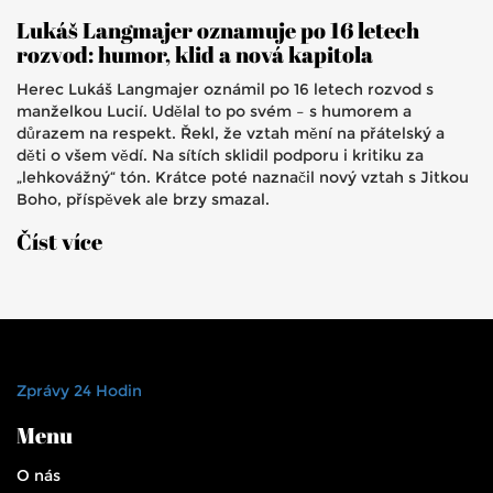
Lukáš Langmajer oznamuje po 16 letech
rozvod: humor, klid a nová kapitola
Herec Lukáš Langmajer oznámil po 16 letech rozvod s
manželkou Lucií. Udělal to po svém – s humorem a
důrazem na respekt. Řekl, že vztah mění na přátelský a
děti o všem vědí. Na sítích sklidil podporu i kritiku za
„lehkovážný“ tón. Krátce poté naznačil nový vztah s Jitkou
Boho, příspěvek ale brzy smazal.
Číst více
Zprávy 24 Hodin
Menu
O nás