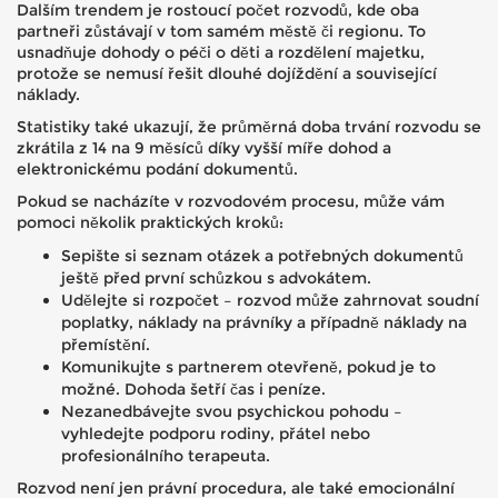
Dalším trendem je rostoucí počet rozvodů, kde oba
partneři zůstávají v tom samém městě či regionu. To
usnadňuje dohody o péči o děti a rozdělení majetku,
protože se nemusí řešit dlouhé dojíždění a související
náklady.
Statistiky také ukazují, že průměrná doba trvání rozvodu se
zkrátila z 14 na 9 měsíců díky vyšší míře dohod a
elektronickému podání dokumentů.
Pokud se nacházíte v rozvodovém procesu, může vám
pomoci několik praktických kroků:
Sepište si seznam otázek a potřebných dokumentů
ještě před první schůzkou s advokátem.
Udělejte si rozpočet – rozvod může zahrnovat soudní
poplatky, náklady na právníky a případně náklady na
přemístění.
Komunikujte s partnerem otevřeně, pokud je to
možné. Dohoda šetří čas i peníze.
Nezanedbávejte svou psychickou pohodu –
vyhledejte podporu rodiny, přátel nebo
profesionálního terapeuta.
Rozvod není jen právní procedura, ale také emocionální