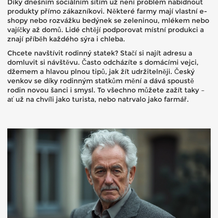
Díky dnešním sociálním sítím už není problém nabídnout
produkty přímo zákazníkovi. Některé farmy mají vlastní e-
shopy nebo rozvážku bedýnek se zeleninou, mlékem nebo
vajíčky až domů. Lidé chtějí podporovat místní produkci a
znají příběh každého sýra i chleba.
Chcete navštívit rodinný statek? Stačí si najít adresu a
domluvit si návštěvu. Často odcházíte s domácími vejci,
džemem a hlavou plnou tipů, jak žít udržitelněji. Český
venkov se díky rodinným statkům mění a dává spoustě
rodin novou šanci i smysl. To všechno můžete zažít taky –
ať už na chvíli jako turista, nebo natrvalo jako farmář.