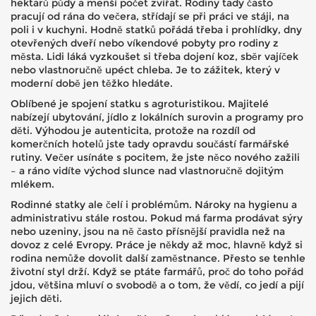
hektarů půdy a menší počet zvířat. Rodiny tady často
pracují od rána do večera, střídají se při práci ve stáji, na
poli i v kuchyni. Hodně statků pořádá třeba i prohlídky, dny
otevřených dveří nebo víkendové pobyty pro rodiny z
města. Lidi láká vyzkoušet si třeba dojení koz, sběr vajíček
nebo vlastnoručně upéct chleba. Je to zážitek, který v
moderní době jen těžko hledáte.
Oblíbené je spojení statku s agroturistikou. Majitelé
nabízejí ubytování, jídlo z lokálních surovin a programy pro
děti. Výhodou je autenticita, protože na rozdíl od
komerčních hotelů jste tady opravdu součástí farmářské
rutiny. Večer usínáte s pocitem, že jste něco nového zažili
– a ráno vidíte východ slunce nad vlastnoručně dojitým
mlékem.
Rodinné statky ale čelí i problémům. Nároky na hygienu a
administrativu stále rostou. Pokud má farma prodávat sýry
nebo uzeniny, jsou na ně často přísnější pravidla než na
dovoz z celé Evropy. Práce je někdy až moc, hlavně když si
rodina nemůže dovolit další zaměstnance. Přesto se tenhle
životní styl drží. Když se ptáte farmářů, proč do toho pořád
jdou, většina mluví o svobodě a o tom, že vědí, co jedí a pijí
jejich děti.