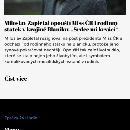
Miloslav Zapletal opouští Miss ČR i rodinný
statek v krajině Blaníku: „Srdce mi krvácí“
Miloslav Zapletal rezignoval na post prezidenta Miss ČR a
odchází i od rodinného statku na Blanicku, protože jeho
synové pokračovat nechtějí. Opouští tak celoživotní dílo,
které se stalo nejen jeho živobytím, ale i symbolem
komplikovaných mezilidských vztahů v rodině.
Číst více
Zprávy 24 Hodin
Menu