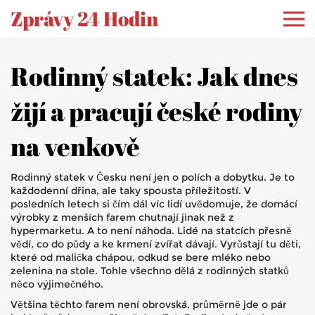
Zprávy 24 Hodin
Rodinný statek: Jak dnes
žijí a pracují české rodiny
na venkově
Rodinný statek v Česku není jen o polích a dobytku. Je to
každodenní dřina, ale taky spousta příležitostí. V
posledních letech si čím dál víc lidí uvědomuje, že domácí
výrobky z menších farem chutnají jinak než z
hypermarketu. A to není náhoda. Lidé na statcích přesně
vědí, co do půdy a ke krmení zvířat dávají. Vyrůstají tu děti,
které od malička chápou, odkud se bere mléko nebo
zelenina na stole. Tohle všechno dělá z rodinných statků
něco výjimečného.
Většina těchto farem není obrovská, průměrně jde o pár