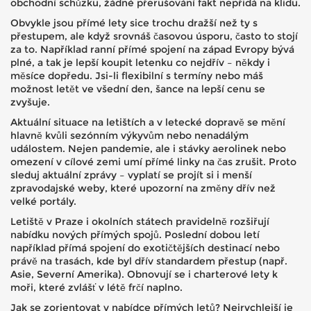
obchodní schůzku, žádné přerušování fakt nepřidá na klidu.
Obvykle jsou přímé lety sice trochu dražší než ty s
přestupem, ale když srovnáš časovou úsporu, často to stojí
za to. Například ranní přímé spojení na západ Evropy bývá
plné, a tak je lepší koupit letenku co nejdřív – někdy i
měsíce dopředu. Jsi-li flexibilní s termíny nebo máš
možnost letět ve všední den, šance na lepší cenu se
zvyšuje.
Aktuální situace na letištích a v letecké dopravě se mění
hlavně kvůli sezónním výkyvům nebo nenadálým
událostem. Nejen pandemie, ale i stávky aerolinek nebo
omezení v cílové zemi umí přímé linky na čas zrušit. Proto
sleduj aktuální zprávy – vyplatí se projít si i menší
zpravodajské weby, které upozorní na změny dřív než
velké portály.
Letiště v Praze i okolních státech pravidelně rozšiřují
nabídku nových přímých spojů. Poslední dobou letí
například přímá spojení do exotičtějších destinací nebo
právě na trasách, kde byl dřív standardem přestup (např.
Asie, Severní Amerika). Obnovují se i charterové lety k
moři, které zvlášť v létě frčí naplno.
Jak se zorientovat v nabídce přímých letů? Nejrychlejší je