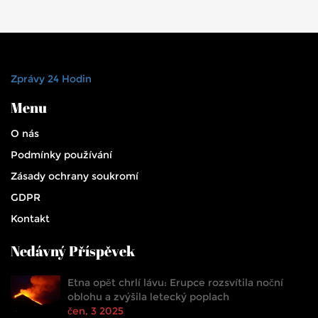
Zprávy 24 Hodin
Menu
O nás
Podmínky používání
Zásady ochrany soukromí
GDPR
Kontakt
Nedávný Příspěvek
Etna opět chrlí lávu: Erupce rozsvítila noční
oblohu a zvýšila letecký poplach
čen, 3 2025