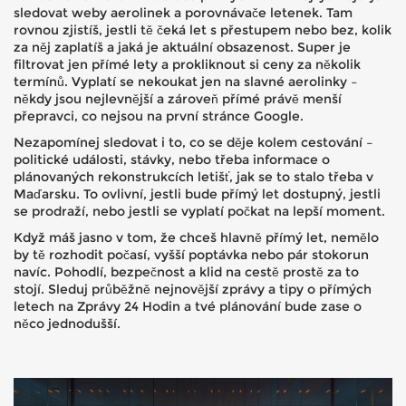
sledovat weby aerolinek a porovnávače letenek. Tam
rovnou zjistíš, jestli tě čeká let s přestupem nebo bez, kolik
za něj zaplatíš a jaká je aktuální obsazenost. Super je
filtrovat jen přímé lety a prokliknout si ceny za několik
termínů. Vyplatí se nekoukat jen na slavné aerolinky –
někdy jsou nejlevnější a zároveň přímé právě menší
přepravci, co nejsou na první stránce Google.
Nezapomínej sledovat i to, co se děje kolem cestování –
politické události, stávky, nebo třeba informace o
plánovaných rekonstrukcích letišť, jak se to stalo třeba v
Maďarsku. To ovlivní, jestli bude přímý let dostupný, jestli
se prodraží, nebo jestli se vyplatí počkat na lepší moment.
Když máš jasno v tom, že chceš hlavně přímý let, nemělo
by tě rozhodit počasí, vyšší poptávka nebo pár stokorun
navíc. Pohodlí, bezpečnost a klid na cestě prostě za to
stojí. Sleduj průběžně nejnovější zprávy a tipy o přímých
letech na Zprávy 24 Hodin a tvé plánování bude zase o
něco jednodušší.