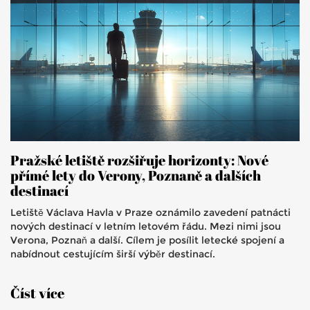
Pražské letiště rozšiřuje horizonty: Nové
přímé lety do Verony, Poznaně a dalších
destinací
Letiště Václava Havla v Praze oznámilo zavedení patnácti
nových destinací v letním letovém řádu. Mezi nimi jsou
Verona, Poznaň a další. Cílem je posílit letecké spojení a
nabídnout cestujícím širší výběr destinací.
Číst více