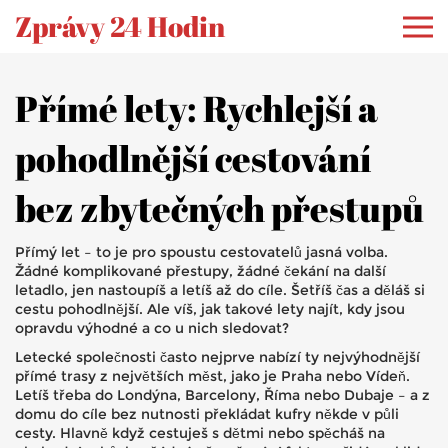
Zprávy 24 Hodin
Přímé lety: Rychlejší a
pohodlnější cestování
bez zbytečných přestupů
Přímý let – to je pro spoustu cestovatelů jasná volba.
Žádné komplikované přestupy, žádné čekání na další
letadlo, jen nastoupíš a letíš až do cíle. Šetříš čas a děláš si
cestu pohodlnější. Ale víš, jak takové lety najít, kdy jsou
opravdu výhodné a co u nich sledovat?
Letecké společnosti často nejprve nabízí ty nejvýhodnější
přímé trasy z největších měst, jako je Praha nebo Vídeň.
Letíš třeba do Londýna, Barcelony, Říma nebo Dubaje – a z
domu do cíle bez nutnosti překládat kufry někde v půli
cesty. Hlavně když cestuješ s dětmi nebo spěcháš na