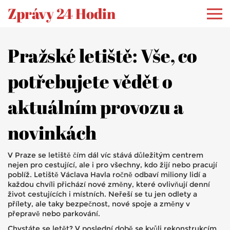
Zprávy 24 Hodin
Pražské letiště: Vše, co
potřebujete vědět o
aktuálním provozu a
novinkách
V Praze se letiště čím dál víc stává důležitým centrem
nejen pro cestující, ale i pro všechny, kdo žijí nebo pracují
poblíž. Letiště Václava Havla ročně odbaví miliony lidí a
každou chvíli přichází nové změny, které ovlivňují denní
život cestujících i místních. Neřeší se tu jen odlety a
přílety, ale taky bezpečnost, nové spoje a změny v
přepravě nebo parkování.
Chystáte se letět? V poslední době se kvůli rekonstrukcím