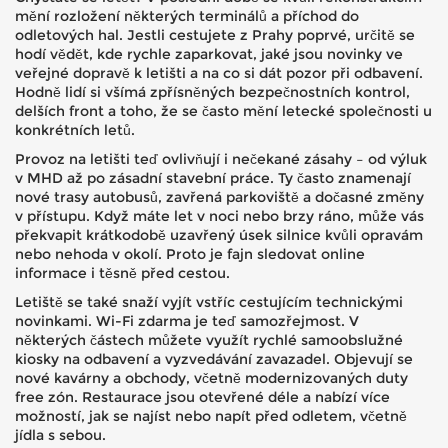
mění rozložení některých terminálů a příchod do
odletových hal. Jestli cestujete z Prahy poprvé, určitě se
hodí vědět, kde rychle zaparkovat, jaké jsou novinky ve
veřejné dopravě k letišti a na co si dát pozor při odbavení.
Hodně lidí si všímá zpřísněných bezpečnostních kontrol,
delších front a toho, že se často mění letecké společnosti u
konkrétních letů.
Provoz na letišti teď ovlivňují i nečekané zásahy – od výluk
v MHD až po zásadní stavební práce. Ty často znamenají
nové trasy autobusů, zavřená parkoviště a dočasné změny
v přístupu. Když máte let v noci nebo brzy ráno, může vás
překvapit krátkodobě uzavřený úsek silnice kvůli opravám
nebo nehoda v okolí. Proto je fajn sledovat online
informace i těsně před cestou.
Letiště se také snaží vyjít vstříc cestujícím technickými
novinkami. Wi-Fi zdarma je teď samozřejmost. V
některých částech můžete využít rychlé samoobslužné
kiosky na odbavení a vyzvedávání zavazadel. Objevují se
nové kavárny a obchody, včetně modernizovaných duty
free zón. Restaurace jsou otevřené déle a nabízí více
možností, jak se najíst nebo napít před odletem, včetně
jídla s sebou.