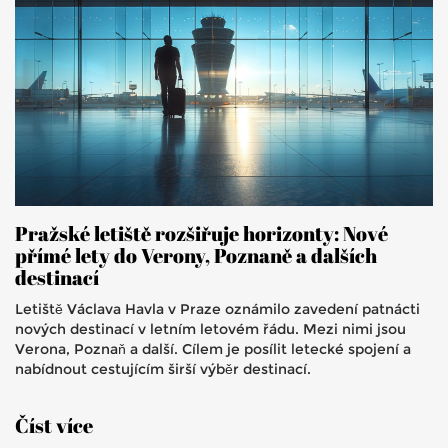
Pražské letiště rozšiřuje horizonty: Nové
přímé lety do Verony, Poznaně a dalších
destinací
Letiště Václava Havla v Praze oznámilo zavedení patnácti
nových destinací v letním letovém řádu. Mezi nimi jsou
Verona, Poznaň a další. Cílem je posílit letecké spojení a
nabídnout cestujícím širší výběr destinací.
Číst více