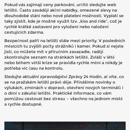
Pokud vás zajímají ceny parkování, určitě sledujte web
letiště. Často zavádějí akční nabídky, omezené slevy na
dlouhodobé stání nebo nové platební možnosti. Vyplatí se
taky zjistit, kde je možné využít tzv. „kiss and ride“, což je
rychlé krátké zastavení pro vyložení nebo naložení
cestujících zdarma.
Bezpečnost patří na letišti stále mezi priority. V posledních
měsících tu zvýšili počty strážníků i kamer. Pokud si nejste
jistí, co můžete mít v příručním zavazadle, raději
zkontrolujte seznam na stránkách letiště. Zvlášť v létě
nebo během větší krize se pravidla rychle mění a někdy je
potřeba víc času na kontrolu.
Sledujte aktuální zpravodajství Zprávy 24 Hodin, ať víte, co
se na pražském letišti právě děje. Přinášíme novinky o
výlukách, změnách v dopravě, otevření nových terminálů i
o dění v zákulisí letiště. Praktické informace, co vám
pomůžou cestovat bez stresu — všechno na jednom místě
a rychle dostupné.