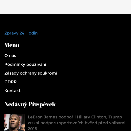
Zprávy 24 Hodin
Menu
O nás
Podmínky používání
Zásady ochrany soukromí
GDPR
Kontakt
Nedávný Příspěvek
LeBron James podpořil Hillary Clinton, Trump
získal podporu sportovních hvězd před volbami
2016