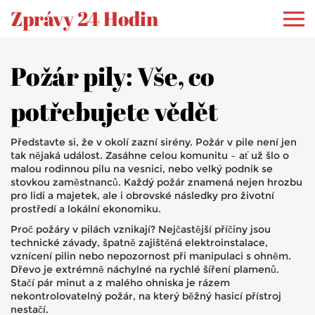
Zprávy 24 Hodin
Požár pily: Vše, co
potřebujete vědět
Představte si, že v okolí zazní sirény. Požár v pile není jen
tak nějaká událost. Zasáhne celou komunitu – ať už šlo o
malou rodinnou pilu na vesnici, nebo velký podnik se
stovkou zaměstnanců. Každý požár znamená nejen hrozbu
pro lidi a majetek, ale i obrovské následky pro životní
prostředí a lokální ekonomiku.
Proč požáry v pilách vznikají? Nejčastější příčiny jsou
technické závady, špatně zajištěná elektroinstalace,
vznícení pilin nebo nepozornost při manipulaci s ohněm.
Dřevo je extrémně náchylné na rychlé šíření plamenů.
Stačí pár minut a z malého ohniska je rázem
nekontrolovatelný požár, na který běžný hasicí přístroj
nestačí.