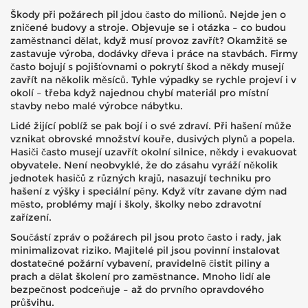
Škody při požárech pil jdou často do milionů. Nejde jen o
zničené budovy a stroje. Objevuje se i otázka – co budou
zaměstnanci dělat, když musí provoz zavřít? Okamžitě se
zastavuje výroba, dodávky dřeva i práce na stavbách. Firmy
často bojují s pojišťovnami o pokrytí škod a někdy musejí
zavřít na několik měsíců. Tyhle výpadky se rychle projeví i v
okolí – třeba když najednou chybí materiál pro místní
stavby nebo malé výrobce nábytku.
Lidé žijící poblíž se pak bojí i o své zdraví. Při hašení může
vznikat obrovské množství kouře, dusivých plynů a popela.
Hasiči často musejí uzavřít okolní silnice, někdy i evakuovat
obyvatele. Není neobvyklé, že do zásahu vyráží několik
jednotek hasičů z různých krajů, nasazují techniku pro
hašení z výšky i speciální pěny. Když vítr zavane dým nad
město, problémy mají i školy, školky nebo zdravotní
zařízení.
Součástí zpráv o požárech pil jsou proto často i rady, jak
minimalizovat riziko. Majitelé pil jsou povinní instalovat
dostatečné požární vybavení, pravidelně čistit piliny a
prach a dělat školení pro zaměstnance. Mnoho lidí ale
bezpečnost podceňuje – až do prvního opravdového
průšvihu.