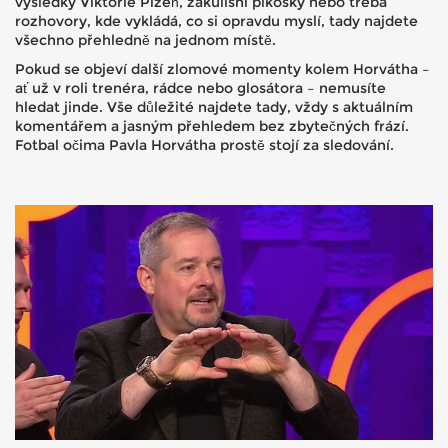
výsledky Viktorie Plzeň, zákulisní pikošky nebo třeba
rozhovory, kde vykládá, co si opravdu myslí, tady najdete
všechno přehledně na jednom místě.
Pokud se objeví další zlomové momenty kolem Horvátha –
ať už v roli trenéra, rádce nebo glosátora – nemusíte
hledat jinde. Vše důležité najdete tady, vždy s aktuálním
komentářem a jasným přehledem bez zbytečných frází.
Fotbal očima Pavla Horvátha prostě stojí za sledování.