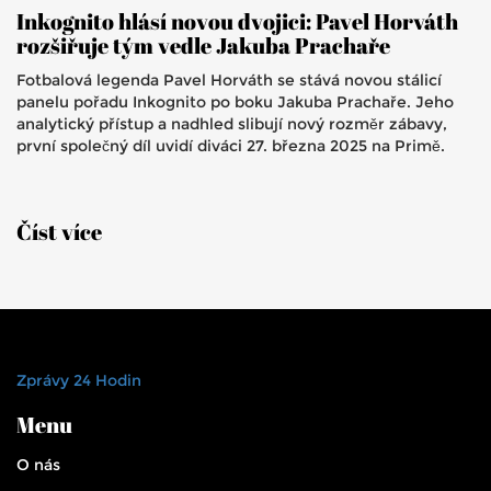
Inkognito hlásí novou dvojici: Pavel Horváth
rozšiřuje tým vedle Jakuba Prachaře
Fotbalová legenda Pavel Horváth se stává novou stálicí
panelu pořadu Inkognito po boku Jakuba Prachaře. Jeho
analytický přístup a nadhled slibují nový rozměr zábavy,
první společný díl uvidí diváci 27. března 2025 na Primě.
Číst více
Zprávy 24 Hodin
Menu
O nás