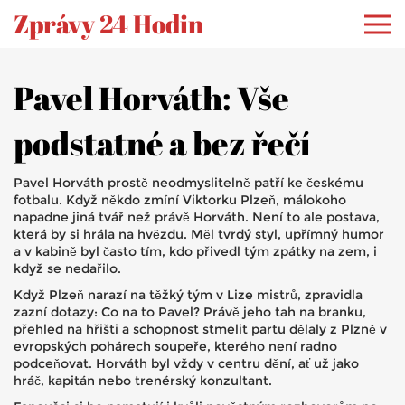
Zprávy 24 Hodin
Pavel Horváth: Vše
podstatné a bez řečí
Pavel Horváth prostě neodmyslitelně patří ke českému
fotbalu. Když někdo zmíní Viktorku Plzeň, málokoho
napadne jiná tvář než právě Horváth. Není to ale postava,
která by si hrála na hvězdu. Měl tvrdý styl, upřímný humor
a v kabině byl často tím, kdo přivedl tým zpátky na zem, i
když se nedařilo.
Když Plzeň narazí na těžký tým v Lize mistrů, zpravidla
zazní dotazy: Co na to Pavel? Právě jeho tah na branku,
přehled na hřišti a schopnost stmelit partu dělaly z Plzně v
evropských pohárech soupeře, kterého není radno
podceňovat. Horváth byl vždy v centru dění, ať už jako
hráč, kapitán nebo trenérský konzultant.