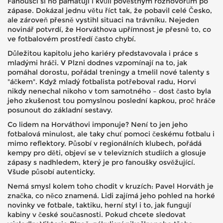
Fanoušci si ho pamatují i kvůli pověstným rozhovorům po
zápase. Dokázal jednu větu říct tak, že pobavil celé Česko,
ale zároveň přesně vystihl situaci na trávníku. Nejeden
novinář potvrdí, že Horváthova upřímnost je přesně to, co
ve fotbalovém prostředí často chybí.
Důležitou kapitolu jeho kariéry představovala i práce s
mladými hráči. V Plzni dodnes vzpomínají na to, jak
pomáhal dorostu, pořádal treningy a tmelil nové talenty s
"áčkem". Když mladý fotbalista potřeboval radu, Horvi
nikdy nenechal nikoho v tom samotného – dost často byla
jeho zkušenost tou pomyslnou poslední kapkou, proč hráče
posunout do základní sestavy.
Co lidem na Horváthovi imponuje? Není to jen jeho
fotbalová minulost, ale taky chuť pomoci českému fotbalu i
mimo reflektory. Působí v regionálních klubech, pořádá
kempy pro děti, objeví se v televizních studiích a glosuje
zápasy s nadhledem, který je pro fanoušky osvěžující.
Všude působí autenticky.
Nemá smysl kolem toho chodit v kruzích: Pavel Horváth je
značka, co něco znamená. Lidi zajímá jeho pohled na horké
novinky ve fotbale, taktiku, herní styl i to, jak fungují
kabiny v české současnosti. Pokud chcete sledovat