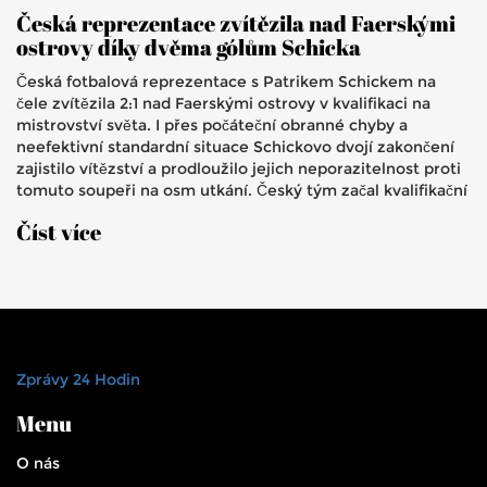
Česká reprezentace zvítězila nad Faerskými
ostrovy díky dvěma gólům Schicka
Česká fotbalová reprezentace s Patrikem Schickem na
čele zvítězila 2:1 nad Faerskými ostrovy v kvalifikaci na
mistrovství světa. I přes počáteční obranné chyby a
neefektivní standardní situace Schickovo dvojí zakončení
zajistilo vítězství a prodloužilo jejich neporazitelnost proti
tomuto soupeři na osm utkání. Český tým začal kvalifikační
kampaň důrazně.
Číst více
Zprávy 24 Hodin
Menu
O nás