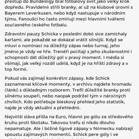
přestup do Bundesligy bral fotbalový svět jako velký krok
dopředu. Pravidelně střílí branky, ať už na klubové úrovni s
Bayerem Leverkusen, nebo když nastupuje v národním
týmu. Fanoušci ho často zmiňují mezi hlavními tvářemi
současného českého fotbalu.
Zdravotní pauzy Schicka v poslední době sice zamíchaly
kartami, ale pokaždé se dokázal vrátit silnější. Když se
mluví o nominaci na důležitý zápas nebo turnaj, jeho
jméno je vždy ve hře. Trenéři počítají s jeho zkušenostmi i
schopností dát důležitý gól v pravý moment. I média si
všímají, jak velký rozdíl udělá, když je na hřišti zdravý a v
top formě.
Pokud vás zajímají konkrétní zápasy, kde Schick
zaznamenal klíčové momenty, v archivu najdete hromadu
článků s důkladným rozborem. Trefil důležité branky proti
silnému soupeři, nebo naopak podržel tým v náročných
chvílích. Kdo potřebuje bleskový přehled jeho statistik,
najde je vždy aktuální a přehledně.
Největší sláva přišla na Euro, hlavně po gólu ze středového
kruhu proti Skotsku. Takovou trefu si nikdo dlouho
nepamatuje. Ale i běžné ligové zápasy v Německu nabízejí
spoustu zajímavých momentů. Schick pere góly i ve