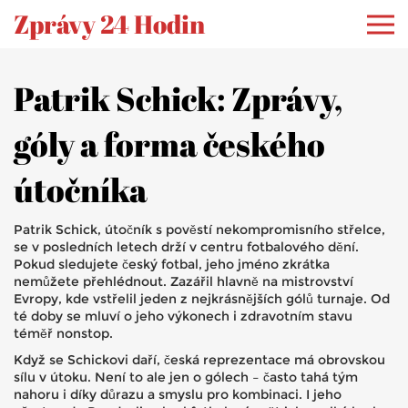
Zprávy 24 Hodin
Patrik Schick: Zprávy,
góly a forma českého
útočníka
Patrik Schick, útočník s pověstí nekompromisního střelce,
se v posledních letech drží v centru fotbalového dění.
Pokud sledujete český fotbal, jeho jméno zkrátka
nemůžete přehlédnout. Zazářil hlavně na mistrovství
Evropy, kde vstřelil jeden z nejkrásnějších gólů turnaje. Od
té doby se mluví o jeho výkonech i zdravotním stavu
téměř nonstop.
Když se Schickovi daří, česká reprezentace má obrovskou
sílu v útoku. Není to ale jen o gólech – často tahá tým
nahoru i díky důrazu a smyslu pro kombinaci. I jeho