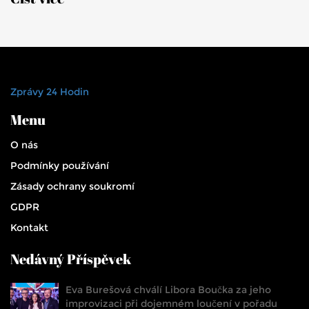
Zprávy 24 Hodin
Menu
O nás
Podmínky používání
Zásady ochrany soukromí
GDPR
Kontakt
Nedávný Příspěvek
Eva Burešová chválí Libora Boučka za jeho
improvizaci při dojemném loučení v pořadu