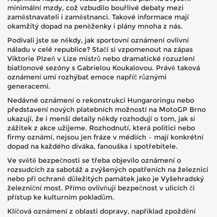
minimální mzdy, což vzbudilo bouřlivé debaty mezi
zaměstnavateli i zaměstnanci. Takové informace mají
okamžitý dopad na peněženky i plány mnoha z nás.
Podívali jste se někdy, jak sportovní oznámení ovlivní
náladu v celé republice? Stačí si vzpomenout na zápas
Viktorie Plzeň v Lize mistrů nebo dramatické rozuzlení
biatlonové sezóny s Gabrielou Koukalovou. Právě taková
oznámení umí rozhýbat emoce napříč různými
generacemi.
Nedávné oznámení o rekonstrukci Hungaroringu nebo
představení nových platebních možností na MotoGP Brno
ukazují, že i menší detaily někdy rozhodují o tom, jak si
zážitek z akce užijeme. Rozhodnutí, která politici nebo
firmy oznámí, nejsou jen fráze v médiích – mají konkrétní
dopad na každého diváka, fanouška i spotřebitele.
Ve světě bezpečnosti se třeba objevilo oznámení o
rozsudcích za sabotáž a zvýšených opatřeních na železnici
nebo při ochraně důležitých památek jako je Vyšehradský
železniční most. Přímo ovlivňují bezpečnost v ulicích či
přístup ke kulturním pokladům.
Klíčová oznámení z oblasti dopravy, například zpoždění