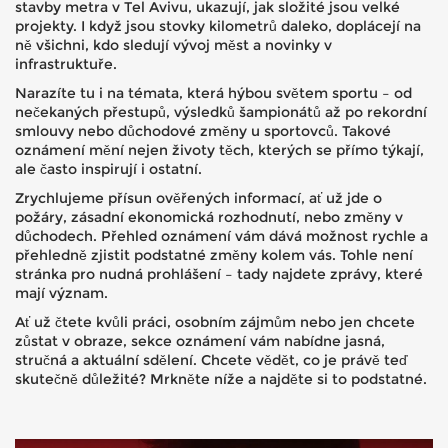
stavby metra v Tel Avivu, ukazují, jak složité jsou velké
projekty. I když jsou stovky kilometrů daleko, doplácejí na
ně všichni, kdo sledují vývoj měst a novinky v
infrastruktuře.
Narazíte tu i na témata, která hýbou světem sportu – od
nečekaných přestupů, výsledků šampionátů až po rekordní
smlouvy nebo důchodové změny u sportovců. Takové
oznámení mění nejen životy těch, kterých se přímo týkají,
ale často inspirují i ostatní.
Zrychlujeme přísun ověřených informací, ať už jde o
požáry, zásadní ekonomická rozhodnutí, nebo změny v
důchodech. Přehled oznámení vám dává možnost rychle a
přehledně zjistit podstatné změny kolem vás. Tohle není
stránka pro nudná prohlášení – tady najdete zprávy, které
mají význam.
Ať už čtete kvůli práci, osobním zájmům nebo jen chcete
zůstat v obraze, sekce oznámení vám nabídne jasná,
stručná a aktuální sdělení. Chcete vědět, co je právě teď
skutečně důležité? Mrkněte níže a najděte si to podstatné.