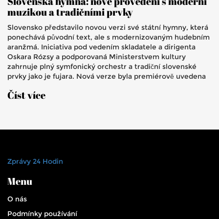
Slovenská hymna: nové provedení s moderní
muzikou a tradičními prvky
Slovensko představilo novou verzi své státní hymny, která
ponechává původní text, ale s modernizovaným hudebním
aranžmá. Iniciativa pod vedením skladatele a dirigenta
Oskara Rózsy a podporovaná Ministerstvem kultury
zahrnuje plný symfonický orchestr a tradiční slovenské
prvky jako je fujara. Nová verze byla premiérově uvedena
na novoročním koncertu Slovenské filharmonie 1. ledna
Číst více
2025.
Zprávy 24 Hodin
Menu
O nás
Podmínky používání