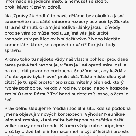
informace na jednom místě a nemuset se složitě
proklikávat různými zdroji.
Na „Zprávy 24 Hodin“ to navíc děláme bez okolků a jasně –
zapomeňte na složité odborné rozbory bez pointy. Získáte
stručné shrnutí, o čem jednotlivé články jsou, i důvody,
proč se vám to může hodit. Zajímá vás, jak určité
rozhodnutí v politice ovlivní další vývoj? Nebo hledáte
komentáře, které jsou opravdu k věci? Pak jste tady
správně.
Kromě toho tu najdete vždy náš vlastní pohled: proč dané
téma právě teď rezonuje, v čem je jiné oproti minulosti a
na co si dát pozor do budoucna. Snažíme se, aby každá z
těchto zpráv byla hlavně praktická. Takže místo dlouhých
citátů je tu spíš prostor pro srozumitelný přehled, který
rychle pochopíte. Někdo v rodině, v práci nebo v hospodě
zmíní Oskara Rózsu? Teď hned budete mít jasno, o čem je
řeč.
Pravidelně sledujeme média i sociální sítě, kde se podobná
jména objevují v nových kontextech. Výhoda? Neunikne
vám ani zmínka, která může být teprve na začátku další
velké kauzy nebo trendu. K tomu vždy krátce připojíme,
proč by právě tahle informace mohla být důležitá i pro vás