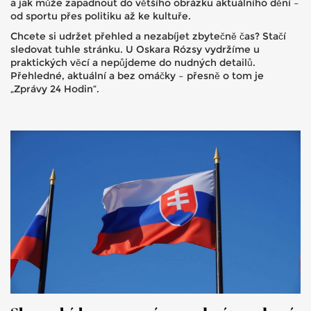
a jak může zapadnout do většího obrázku aktuálního dění –
od sportu přes politiku až ke kultuře.
Chcete si udržet přehled a nezabíjet zbytečně čas? Stačí
sledovat tuhle stránku. U Oskara Rózsy vydržíme u
praktických věcí a nepůjdeme do nudných detailů.
Přehledné, aktuální a bez omáčky – přesně o tom je
„Zprávy 24 Hodin“.