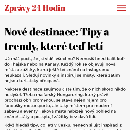
Zprávy 24 Hodin
Nové destinace: Tipy a
trendy, které teď letí
Už máš pocit, že jsi viděl všechno? Nemusíš hned balit kufr
do Thajska nebo na Kanáry. Každý rok se objevují nová
místa a zážitky, která ještě tví známí na Instagramu
neukázali. Sleduj novinky a inspiruj se místy, která zatím
nejsou turisticky přecpaná.
Některé destinace zaujmou čistě tím, že o nich skoro nikdo
neslyšel. Třeba maďarský Hungaroring, který právě
prochází obří proměnou, se stává nejen rájem pro
fanoušky motorsportu, ale taky místem pro moderní
zábavu a eventy. Taková místa nabízejí nový pohled na
známé státy a poskytují zážitky bez davů lidí.
Když hledáš tipy, co letí v Česku, nenech si ujít inspiraci z