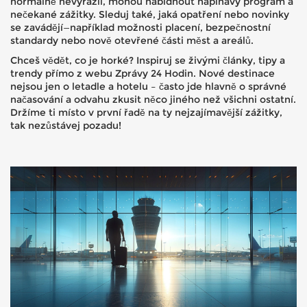
normálně nevyrazil, mohou nabídnout napínavý program a
nečekané zážitky. Sleduj také, jaká opatření nebo novinky
se zavádějí—například možnosti placení, bezpečnostní
standardy nebo nově otevřené části měst a areálů.
Chceš vědět, co je horké? Inspiruj se živými články, tipy a
trendy přímo z webu Zprávy 24 Hodin. Nové destinace
nejsou jen o letadle a hotelu – často jde hlavně o správné
načasování a odvahu zkusit něco jiného než všichni ostatní.
Držíme ti místo v první řadě na ty nejzajímavější zážitky,
tak nezůstávej pozadu!