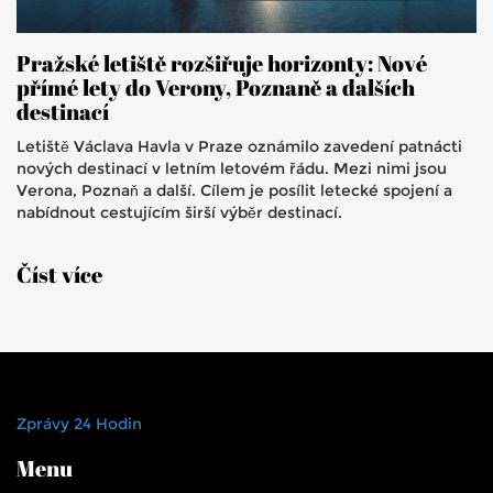
Pražské letiště rozšiřuje horizonty: Nové
přímé lety do Verony, Poznaně a dalších
destinací
Letiště Václava Havla v Praze oznámilo zavedení patnácti
nových destinací v letním letovém řádu. Mezi nimi jsou
Verona, Poznaň a další. Cílem je posílit letecké spojení a
nabídnout cestujícím širší výběr destinací.
Číst více
Zprávy 24 Hodin
Menu