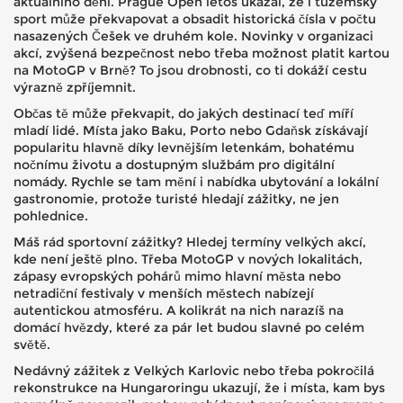
aktuálního dění. Prague Open letos ukázal, že i tuzemský
sport může překvapovat a obsadit historická čísla v počtu
nasazených Češek ve druhém kole. Novinky v organizaci
akcí, zvýšená bezpečnost nebo třeba možnost platit kartou
na MotoGP v Brně? To jsou drobnosti, co ti dokáží cestu
výrazně zpříjemnit.
Občas tě může překvapit, do jakých destinací teď míří
mladí lidé. Místa jako Baku, Porto nebo Gdaňsk získávají
popularitu hlavně díky levnějším letenkám, bohatému
nočnímu životu a dostupným službám pro digitální
nomády. Rychle se tam mění i nabídka ubytování a lokální
gastronomie, protože turisté hledají zážitky, ne jen
pohlednice.
Máš rád sportovní zážitky? Hledej termíny velkých akcí,
kde není ještě plno. Třeba MotoGP v nových lokalitách,
zápasy evropských pohárů mimo hlavní města nebo
netradiční festivaly v menších městech nabízejí
autentickou atmosféru. A kolikrát na nich narazíš na
domácí hvězdy, které za pár let budou slavné po celém
světě.
Nedávný zážitek z Velkých Karlovic nebo třeba pokročilá
rekonstrukce na Hungaroringu ukazují, že i místa, kam bys