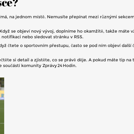
sce?
jímá, na jednom místě. Nemusíte přepínat mezi různými sekcemi w
. Když se objeví nový vývoj, doplníme ho okamžitě, takže máte 
notifikaci nebo sledovat stránku v RSS.
Když čtete o sportovním přestupu, často se pod ním objeví další
ečtěte si detail a zjistěte, co se právě děje. A pokud máte tip 
e součástí komunity Zprávy 24 Hodin.