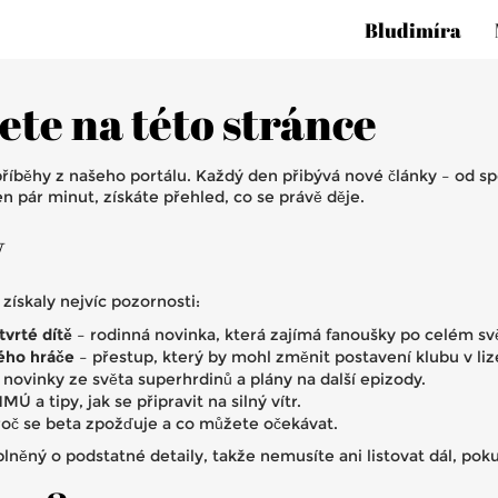
Bludimíra
dete na této stránce
í příběhy z našeho portálu. Každý den přibývá nové články – od sp
n pár minut, získáte přehled, co se právě děje.
y
 získaly nejvíc pozornosti:
tvrté dítě
– rodinná novinka, která zajímá fanoušky po celém sv
vého hráče
– přestup, který by mohl změnit postavení klubu v liz
 novinky ze světa superhrdinů a plány na další epizody.
Ú a tipy, jak se připravit na silný vítr.
oč se beta zpožďuje a co můžete očekávat.
lněný o podstatné detaily, takže nemusíte ani listovat dál, pok