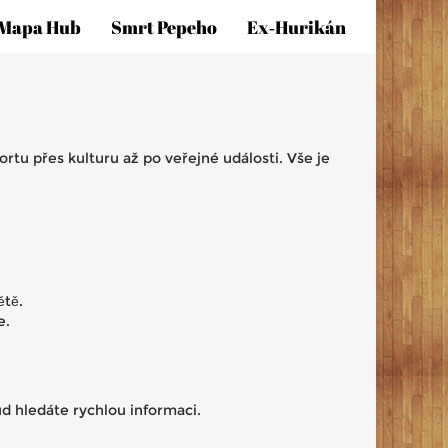
Mapa Hub
Smrt Pepeho
Ex‑hurikán
ortu přes kulturu až po veřejné události. Vše je
ětě.
e.
ud hledáte rychlou informaci.