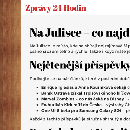
Zprávy 24 Hodin
Na Julisce – co naj
Na Julisce je místo, kde se sbírají nejzajímavějš
psáno srozumitelně a rychle, takže i když máte je
Nejčtenější příspěvk
Podívejte se na pár článků, které v poslední době
Enrique Iglesias a Anna Kournikova čekají č
Baník Ostrava získal Trpišovskéhoho klíčo
Marvel Zombies – co nás čeká na Disney+
–
Ex‑hurikán Kirk míří do Česka
– výstrahy ČHM
One UI 8 beta pro Samsung Galaxy S24
– pr
Každý z těchto příspěvků je stručně shrnutý a dop