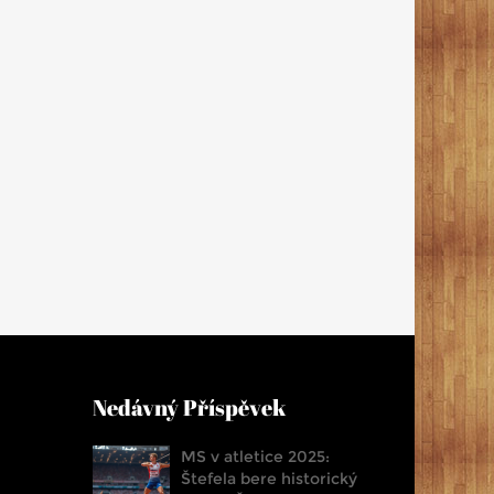
Nedávný Příspěvek
MS v atletice 2025:
Štefela bere historický