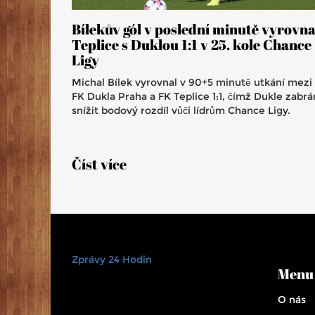
Bílekův gól v poslední minutě vyrovna
Teplice s Duklou 1:1 v 25. kole Chance
Ligy
Michal Bílek vyrovnal v 90+5 minutě utkání mezi
FK Dukla Praha a FK Teplice 1:1, čímž Dukle zabrá
snížit bodový rozdíl vůči lídrům Chance Ligy.
Číst více
Zprávy 24 Hodin
Menu
O nás