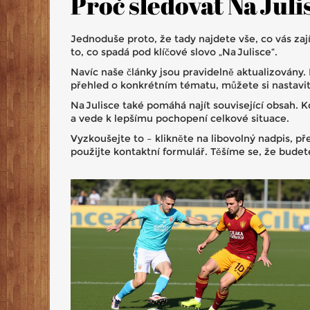
Proč sledovat Na Juli
Jednoduše proto, že tady najdete vše, co vás za
to, co spadá pod klíčové slovo „Na Julisce“.
Navíc naše články jsou pravidelně aktualizovány
přehled o konkrétním tématu, můžete si nastavit 
Na Julisce také pomáhá najít související obsah. 
a vede k lepšímu pochopení celkové situace.
Vyzkoušejte to – klikněte na libovolný nadpis, př
použijte kontaktní formulář. Těšíme se, že budet