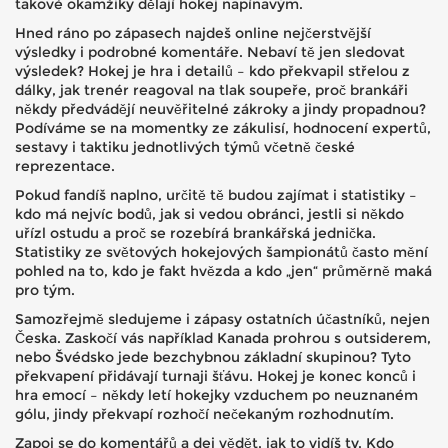
takové okamžiky dělají hokej napínavým.
Hned ráno po zápasech najdeš online nejčerstvější
výsledky i podrobné komentáře. Nebaví tě jen sledovat
výsledek? Hokej je hra i detailů – kdo překvapil střelou z
dálky, jak trenér reagoval na tlak soupeře, proč brankáři
někdy předvádějí neuvěřitelné zákroky a jindy propadnou?
Podíváme se na momentky ze zákulisí, hodnocení expertů,
sestavy i taktiku jednotlivých týmů včetně české
reprezentace.
Pokud fandíš naplno, určitě tě budou zajímat i statistiky –
kdo má nejvíc bodů, jak si vedou obránci, jestli si někdo
uřízl ostudu a proč se rozebírá brankářská jednička.
Statistiky ze světových hokejových šampionátů často mění
pohled na to, kdo je fakt hvězda a kdo „jen“ průměrně maká
pro tým.
Samozřejmě sledujeme i zápasy ostatních účastníků, nejen
Česka. Zaskočí vás například Kanada prohrou s outsiderem,
nebo Švédsko jede bezchybnou základní skupinou? Tyto
překvapení přidávají turnaji šťávu. Hokej je konec konců i
hra emocí – někdy letí hokejky vzduchem po neuznaném
gólu, jindy překvapí rozhočí nečekaným rozhodnutím.
Zapoj se do komentářů a dej vědět, jak to vidíš ty. Kdo