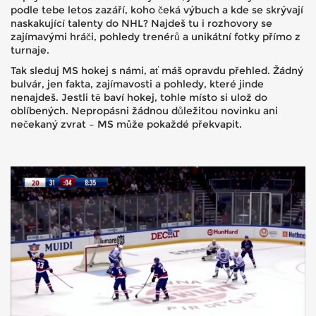
podle tebe letos zazáří, koho čeká výbuch a kde se skrývají
naskakující talenty do NHL? Najdeš tu i rozhovory se
zajímavými hráči, pohledy trenérů a unikátní fotky přímo z
turnaje.
Tak sleduj MS hokej s námi, ať máš opravdu přehled. Žádný
bulvár, jen fakta, zajímavosti a pohledy, které jinde
nenajdeš. Jestli tě baví hokej, tohle místo si ulož do
oblíbených. Nepropásni žádnou důležitou novinku ani
nečekaný zvrat – MS může pokaždé překvapit.