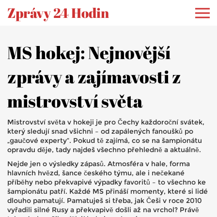
Zprávy 24 Hodin
MS hokej: Nejnovější
zprávy a zajímavosti z
mistrovství světa
Mistrovství světa v hokeji je pro Čechy každoroční svátek,
který sledují snad všichni – od zapálených fanoušků po
„gaučové experty“. Pokud tě zajímá, co se na šampionátu
opravdu děje, tady najdeš všechno přehledně a aktuálně.
Nejde jen o výsledky zápasů. Atmosféra v hale, forma
hlavních hvězd, šance českého týmu, ale i nečekané
příběhy nebo překvapivé výpadky favoritů – to všechno ke
šampionátu patří. Každé MS přináší momenty, které si lidé
dlouho pamatují. Pamatuješ si třeba, jak Češi v roce 2010
vyřadili silné Rusy a překvapivě došli až na vrchol? Právě