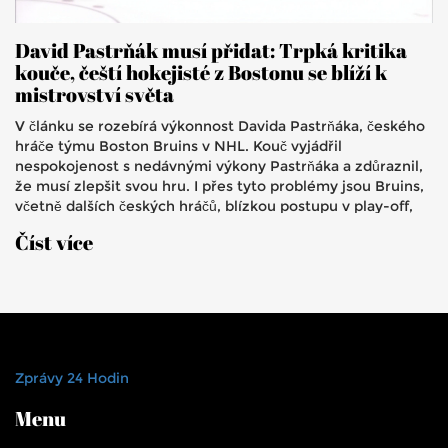
David Pastrňák musí přidat: Trpká kritika
kouče, čeští hokejisté z Bostonu se blíží k
mistrovství světa
V článku se rozebírá výkonnost Davida Pastrňáka, českého
hráče týmu Boston Bruins v NHL. Kouč vyjádřil
nespokojenost s nedávnými výkony Pastrňáka a zdůraznil,
že musí zlepšit svou hru. I přes tyto problémy jsou Bruins,
včetně dalších českých hráčů, blízkou postupu v play-off,
což je přibližuje k účasti na mistrovství světa.
Číst více
Zprávy 24 Hodin
Menu