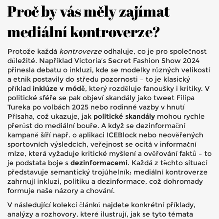
Proč by vás měly zajímat
mediální kontroverze?
Protože každá
kontroverze
odhaluje, co je pro společnost
důležité. Například Victoria’s Secret Fashion Show 2024
přinesla debatu o inkluzi, kde se modelky různých velikostí
a etnik postavily do středu pozornosti – to je klasický
příklad
inklúze v módě
, který rozděluje fanoušky i kritiky. V
politické sféře se pak objeví skandály jako tweet Filipa
Tureka po volbách 2025 nebo rodinné vazby v hnutí
Přísaha, což ukazuje, jak
politické skandály
mohou rychle
přerůst do mediální bouře. A když se dezinformační
kampaně šíří např. o aplikaci ICEBlock nebo neověřených
sportovních výsledcích, veřejnost se ocitá v informační
mlze, která vyžaduje kritické myšlení a ověřování faktů – to
je podstata boje s
dezinformacemi
. Každá z těchto situací
představuje semantický trojúhelník: mediální kontroverze
zahrnují inkluzi, politiku a dezinformace, což dohromady
formuje naše názory a chování.
V následující kolekci článků najdete konkrétní příklady,
analýzy a rozhovory, které ilustrují, jak se tyto témata