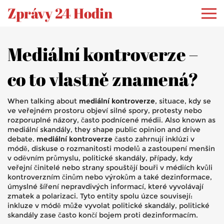
Zprávy 24 Hodin
Mediální kontroverze –
co to vlastně znamená?
When talking about
mediální kontroverze
,
situace, kdy se
ve veřejném prostoru objeví silné spory, protesty nebo
rozporuplné názory, často podnícené médii
. Also known as
mediální skandály
, they shape public opinion and drive
debate.
mediální kontroverze
často zahrnují
inklúzi v
módě
,
diskuse o rozmanitosti modelů a zastoupení menšin
v oděvním průmyslu
,
politické skandály
,
případy, kdy
veřejní činitelé nebo strany spouštějí bouři v médiích kvůli
kontroverzním činům nebo výrokům
a také
dezinformace
,
úmyslné šíření nepravdivých informací, které vyvolávají
zmatek a polarizaci
. Tyto entity spolu úzce souvisejí:
inkluze v módě může vyvolat politické skandály, politické
skandály zase často končí bojem proti dezinformacím.