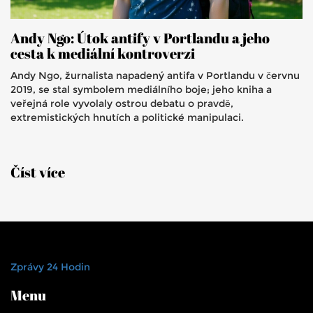
Andy Ngo: Útok antify v Portlandu a jeho
cesta k mediální kontroverzi
Andy Ngo, žurnalista napadený antifa v Portlandu v červnu
2019, se stal symbolem mediálního boje; jeho kniha a
veřejná role vyvolaly ostrou debatu o pravdě,
extremistických hnutích a politické manipulaci.
Číst více
Zprávy 24 Hodin
Menu