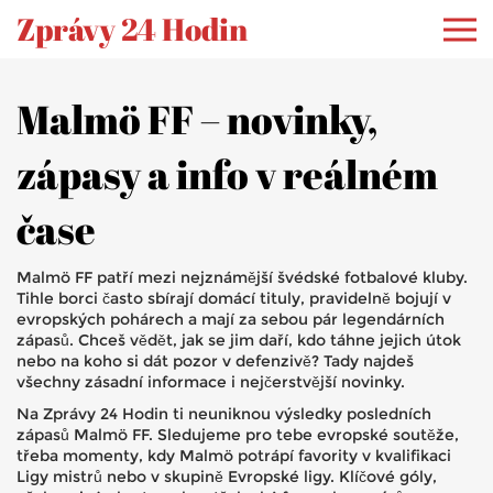
Zprávy 24 Hodin
Malmö FF – novinky,
zápasy a info v reálném
čase
Malmö FF patří mezi nejznámější švédské fotbalové kluby.
Tihle borci často sbírají domácí tituly, pravidelně bojují v
evropských pohárech a mají za sebou pár legendárních
zápasů. Chceš vědět, jak se jim daří, kdo táhne jejich útok
nebo na koho si dát pozor v defenzivě? Tady najdeš
všechny zásadní informace i nejčerstvější novinky.
Na Zprávy 24 Hodin ti neuniknou výsledky posledních
zápasů Malmö FF. Sledujeme pro tebe evropské soutěže,
třeba momenty, kdy Malmö potrápí favority v kvalifikaci
Ligy mistrů nebo v skupině Evropské ligy. Klíčové góly,