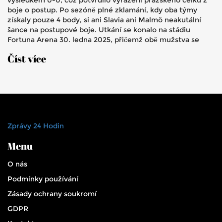
výsledkem 0-0, což potvrdilo vyřazení pražského celku z
boje o postup. Po sezóně plné zklamání, kdy oba týmy
získaly pouze 4 body, si ani Slavia ani Malmö neakutální
šance na postupové boje. Utkání se konalo na stádiu
Fortuna Arena 30. ledna 2025, přičemž obě mužstva se
umístila na 31. a 32. příčce.
Číst více
Zprávy 24 Hodin
Menu
O nás
Podmínky používání
Zásady ochrany soukromí
GDPR