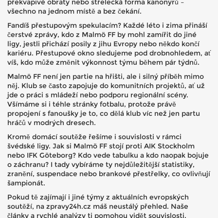
překvapivé obraty nebo střelecká forma kanonýrů –
všechno na jednom místě a bez čekání.
Fandíš přestupovým spekulacím? Každé léto i zima přináší
čerstvé zprávy, kdo z Malmö FF by mohl zamířit do jiné
ligy, jestli přichází posily z jihu Evropy nebo někdo končí
kariéru. Přestupové okno sledujeme pod drobnohledem, ať
víš, kdo může změnit výkonnost týmu během pár týdnů.
Malmö FF není jen partie na hřišti, ale i silný příběh mimo
něj. Klub se často zapojuje do komunitních projektů, ať už
jde o práci s mládeží nebo podporu regionální scény.
Všímáme si i téhle stránky fotbalu, protože právě
propojení s fanoušky je to, co dělá klub víc než jen partu
hráčů v modrých dresech.
Kromě domácí soutěže řešíme i souvislosti v rámci
švédské ligy. Jak si Malmö FF stojí proti AIK Stockholm
nebo IFK Göteborg? Kdo vede tabulku a kdo naopak bojuje
o záchranu? I tady vybíráme ty nejdůležitější statistiky,
zranění, suspendace nebo brankové přestřelky, co ovlivňují
šampionát.
Pokud tě zajímají i jiné týmy z aktuálních evropských
soutěží, na zpravy24h.cz máš neustálý přehled. Naše
články a rychlé analýzy ti pomohou vidět souvislosti,