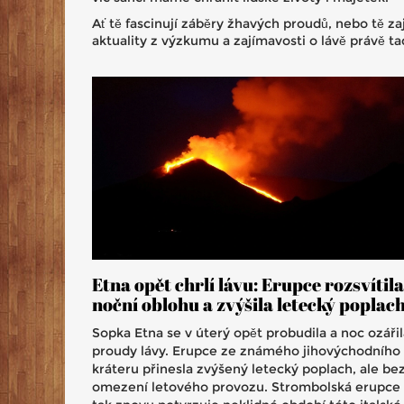
Ať tě fascinují záběry žhavých proudů, nebo tě z
aktuality z výzkumu a zajímavosti o lávě právě ta
Etna opět chrlí lávu: Erupce rozsvítila
noční oblohu a zvýšila letecký poplac
Sopka Etna se v úterý opět probudila a noc ozářil
proudy lávy. Erupce ze známého jihovýchodního
kráteru přinesla zvýšený letecký poplach, ale be
omezení letového provozu. Strombolská erupce