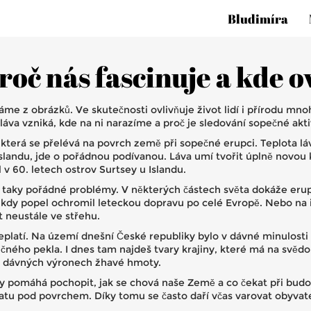
Bludimíra
roč nás fascinuje a kde o
me z obrázků. Ve skutečnosti ovlivňuje život lidí i přírodu mnoh
a vzniká, kde na ni narazíme a proč je sledování sopečné aktivit
, která se přelévá na povrch země při sopečné erupci. Teplota l
landu, jde o pořádnou podívanou. Láva umí tvořit úplně novou k
v 60. letech ostrov Surtsey u Islandu.
ší taky pořádné problémy. V některých částech světa dokáže erup
 kdy popel ochromil leteckou dopravu po celé Evropě. Nebo na it
t neustále ve střehu.
neplatí. Na území dnešní České republiky bylo v dávné minulost
ho pekla. I dnes tam najdeš tvary krajiny, které má na svědomí
o dávných výronech žhavé hmoty.
y pomáhá pochopit, jak se chová naše Země a co čekat při budou
matu pod povrchem. Díky tomu se často daří včas varovat obyvat