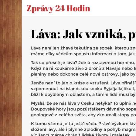
Zprávy 24 Hodin
Láva: Jak vzniká, p
Láva není jen žhavá tekutina ze sopek, kterou zná
máme díky vědcům spoustu informací o tom, jak láv
Tak co přesně je láva? Jde o roztavenou horninu
Když na ni koukáme živě z dronů z Havaje nebo Is
planiny nebo dokonce celé nové ostrovy, jako byl 
Jenže není to jen o kráse a vzrušení. Láva přiná
vzpomenout na islandskou sopku Eyjafjallajökull,
blíží k obydleným oblastem, a tamní lidé musí bý
Myslíš, že se nás láva v Česku netýká? To úplně 
Doupovské hory jsou pozůstatkem dávného sopečné
geologové z celého světa, aby zkoumali stopy p
K tomu všemu je tu ještě věda. Právě výzkum láv
složení lávy, ale i plynné zplodiny a pohyb mag
víc šancí máme chránit lidské životy i majetek.