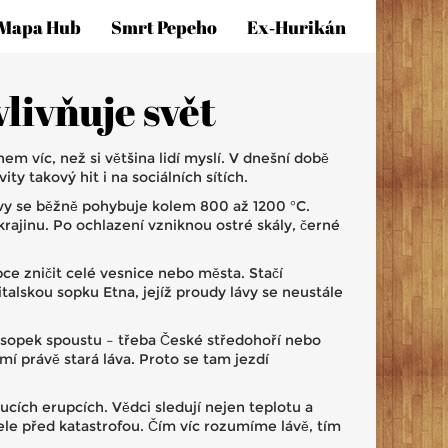
Mapa Hub
Smrt Pepeho
Ex‑hurikán
vlivňuje svět
em víc, než si většina lidí myslí. V dnešní době
y takový hit i na sociálních sítích.
ávy se běžně pohybuje kolem 800 až 1200 °C.
rajinu. Po ochlazení vzniknou ostré skály, černé
ce zničit celé vesnice nebo města. Stačí
alskou sopku Etna, jejíž proudy lávy se neustále
i sopek spoustu – třeba České středohoří nebo
 právě stará láva. Proto se tam jezdí
cích erupcích. Vědci sledují nejen teplotu a
ele před katastrofou. Čím víc rozumíme lávě, tím