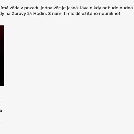
ajímá věda v pozadí, jedna věc je jasná: láva nikdy nebude nudná
dy na Zprávy 24 Hodin. S námi ti nic důležitého neunikne!
h
a
z