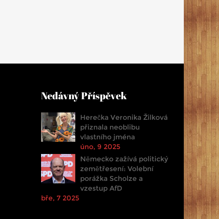
Nedávný Příspěvek
Herečka Veronika Žilková
přiznala neoblibu
vlastního jména
úno, 9 2025
Německo zažívá politický
zemětřesení: Volební
porážka Scholze a
vzestup AfD
bře, 7 2025