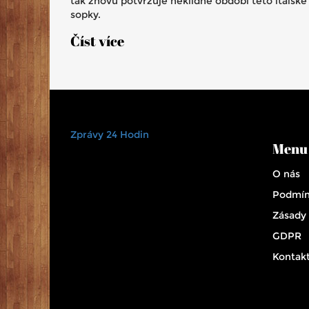
tak znovu potvrzuje neklidné období této italské
sopky.
Číst více
Zprávy 24 Hodin
Menu
O nás
Podmín
Zásady
GDPR
Kontak