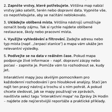
2.
Zapněte vrstvy, které potřebujete.
Většina map nabízí
vrstvy jako satelit, terén nebo dopravní data. Vypněte vše,
co nepotřebujete, aby se načítání neblokovalo.
3.
Ukládejte oblíbená místa.
Většina nástrojů umožňuje
označit body zájmu. Tak si rychle najdete oblíbené
restaurace, školy nebo pracovní místa.
4.
Využijte vyhledávání a filtrování.
Zadejte adresu nebo
typ místa (např. „čerpací stanice“) a mapa vám ukáže jen
relevantní výsledky.
5.
Podívejte se na data v reálném čase.
Pokud mapa
podporuje živé informace – např. dopravní zácpy nebo
počasí – zapněte je. Pomůže vám to rozhodnout se, kudy
jet.
Interaktivní mapy jsou skvělým pomocníkem pro
každodenní rozhodování i pro hloubkové analýzy. Stačí jen
najít ten pravý nástroj a trochu si s ním pohrát. A pokud
chcete sledovat, jak se mapy používají ve zprávách,
navštivte sekci tagu "interaktivní mapa" na Zprávy 24 Hodin
– najdete zde nejčerstvější reportáže a praktické příklady.