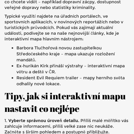
co chcete vidět – například dopravní zácpy, dostupnost
veřejné dopravy nebo statistiky kriminality.
Typické využití najdete na úřadních portálech, ve
sportovních aplikacích, v novinových reportážích nebo v
turistických průvodcích. Pokud vás zajímají aktuální
události, podívejte se na naše nejnovější články, kde je
interaktivní mapa hlavním nástrojem:
Barbora Tlučhořová novou zastupitelkou
Středočeského kraje – mapa ukazuje rozložení
mandátů.
Ex‑hurikán Kirk přináší výstrahy – interaktivní mapa
větru a deště v ČR.
Resident Evil Requiem trailer – mapy herního světa
odhalily nové lokace.
Tipy, jak si interaktivní mapu
nastavit co nejlépe
1.
Vyberte správnou úroveň detailu.
Příliš malé měřítko vás
zahlcuje informacemi, příliš velké zase nic neukáže.
Začněte s širším pohledem a postupně přibližujte.