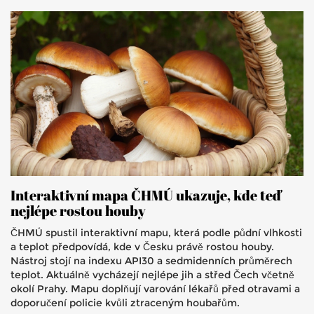
Interaktivní mapa ČHMÚ ukazuje, kde teď
nejlépe rostou houby
ČHMÚ spustil interaktivní mapu, která podle půdní vlhkosti
a teplot předpovídá, kde v Česku právě rostou houby.
Nástroj stojí na indexu API30 a sedmidenních průměrech
teplot. Aktuálně vycházejí nejlépe jih a střed Čech včetně
okolí Prahy. Mapu doplňují varování lékařů před otravami a
doporučení policie kvůli ztraceným houbařům.