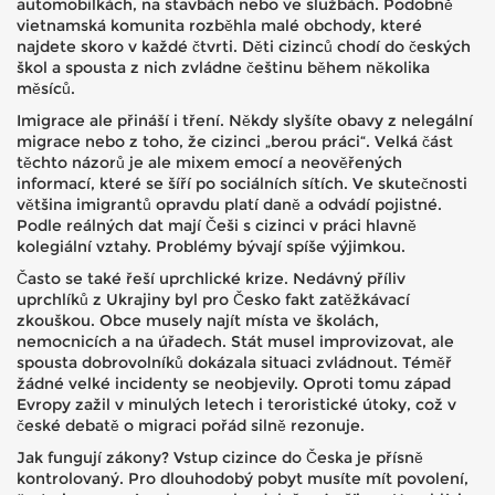
automobilkách, na stavbách nebo ve službách. Podobně
vietnamská komunita rozběhla malé obchody, které
najdete skoro v každé čtvrti. Děti cizinců chodí do českých
škol a spousta z nich zvládne češtinu během několika
měsíců.
Imigrace ale přináší i tření. Někdy slyšíte obavy z nelegální
migrace nebo z toho, že cizinci „berou práci“. Velká část
těchto názorů je ale mixem emocí a neověřených
informací, které se šíří po sociálních sítích. Ve skutečnosti
většina imigrantů opravdu platí daně a odvádí pojistné.
Podle reálných dat mají Češi s cizinci v práci hlavně
kolegiální vztahy. Problémy bývají spíše výjimkou.
Často se také řeší uprchlické krize. Nedávný příliv
uprchlíků z Ukrajiny byl pro Česko fakt zatěžkávací
zkouškou. Obce musely najít místa ve školách,
nemocnicích a na úřadech. Stát musel improvizovat, ale
spousta dobrovolníků dokázala situaci zvládnout. Téměř
žádné velké incidenty se neobjevily. Oproti tomu západ
Evropy zažil v minulých letech i teroristické útoky, což v
české debatě o migraci pořád silně rezonuje.
Jak fungují zákony? Vstup cizince do Česka je přísně
kontrolovaný. Pro dlouhodobý pobyt musíte mít povolení,