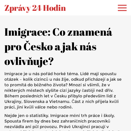
Zprávy 24 Hodin
Imigrace: Co znamená
pro Česko a jak nás
ovlivňuje?
Imigrace je u nás pořád horké téma. Lidé mají spoustu
otázek – kolik cizinců u nás žije, odkud přicházejí a jak se
to promítá do běžného života? Mnozí si všimli, že v
některých městech slyšíte cizí jazyky častěji než dřív.
Během posledních let v Česku přibylo především lidí z
Ukrajiny, Slovenska a Vietnamu. Část z nich přijela kvůli
práci, jiní kvůli válce nebo rodině.
Nejde jen o statistiky. Imigrace mění trh práce i školy.
Spousta firem by dnes bez zahraničních pracovníků
nezvládla ani půl provozu. Právě Ukrajinci pracují v