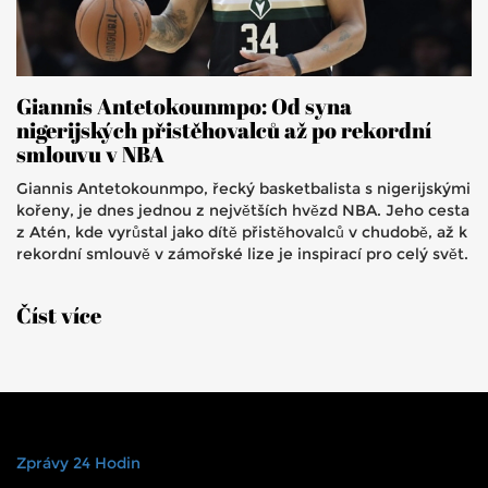
Giannis Antetokounmpo: Od syna
nigerijských přistěhovalců až po rekordní
smlouvu v NBA
Giannis Antetokounmpo, řecký basketbalista s nigerijskými
kořeny, je dnes jednou z největších hvězd NBA. Jeho cesta
z Atén, kde vyrůstal jako dítě přistěhovalců v chudobě, až k
rekordní smlouvě v zámořské lize je inspirací pro celý svět.
Číst více
Zprávy 24 Hodin