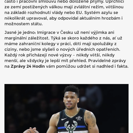
často i pracovní smlouvu nebo doložené příjmy. Uprchlíci
ze zemí postižených válkou mají zvláštní režim, většinou
na základě rozhodnutí vlády nebo EU. Systém azylu se
několikrát upravoval, aby odpovídal aktuálním hrozbám i
možnostem státu.
Jasné je jedno: Imigrace v Česku už není výjimka ani
marginální záležitost. Týká se skoro každého z nás, ať už
máme zahraniční kolegy v práci, děti mají spolužáky z
ciziny, nebo jsme slyšeli o nových úředních opatřeních.
Každý rok přicházejí nové výzvy – někdy větší, někdy
menší, ale vždycky je lepší mít přehled. Pravidelné zprávy
na
Zprávy 24 Hodin
vám pomůžou udržet si nadhled i fakta.