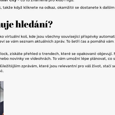
ster City
– co to znamená pro klub i ligu.
, takže když kliknete na odkaz, okamžitě se dostanete k dalším 
uje hledání?
ako virtuální koš, kde jsou všechny související příspěvky autom
jeví se vám seznam aktuálních zpráv. To šetří čas a pomáhá vám
Block, získáte přehled o trendech, které se opakovaně objevují.
nebo novinky ve videohrách. To vám umožní lépe plánovat, co sl
ležitějším zprávám, které jsou relevantní pro váš život, stačí s
ě.