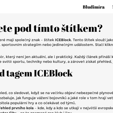
Bludimíra
ete pod tímto štítkem?
teré mají společný znak – štítek
ICEBlock
. Tento štítek slouží ja
 sportovním strategiím nebo jedinečným událostem. Stačí klikno
, který není jen aktuální, ale i praktický. Každý článek přináší 
ve světě sportu, techniky nebo kultury, a zároveň získat přehled,
od tagem ICEBlock
led, co sledovat, když se na večírku objeví nebezpečné plynové
ozbaluje, jak funguje vážení bojovníků a jaké role v tom hrají 
itola populární hry a co očekávat od týmů.
ehled prvního kola
– kde, kdy a kdo se utkají v největší evrops