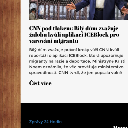
CNN pod tlakem: Bílý dům zvažuje
žalobu kvůli aplikaci ICEBlock pro
varování migrantů
Bílý dům zvažuje právní kroky vůči CNN kvůli
reportáži o aplikaci ICEBlock, která upozorňuje
migranty na razie a deportace. Ministryně Kristi
Noem oznámila, že věc prověřuje ministerstvo
spravedlnosti. CNN tvrdí, že jen popsala volně
dostupnou aplikaci. Spor přichází v době
Číst více
obnovených deportací a protestů v USA a otevír
debatu o svobodě tisku a hranicích informování.
Zprávy 24 Hodin
Menu