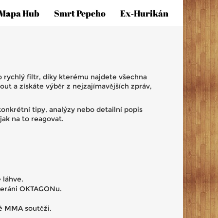
Mapa Hub
Smrt Pepeho
Ex‑hurikán
ko rychlý filtr, díky kterému najdete všechna
ut a získáte výběr z nejzajímavějších zpráv,
konkrétní tipy, analýzy nebo detailní popis
 jak na to reagovat.
 láhve.
veteráni OKTAGONu.
ké MMA soutěži.