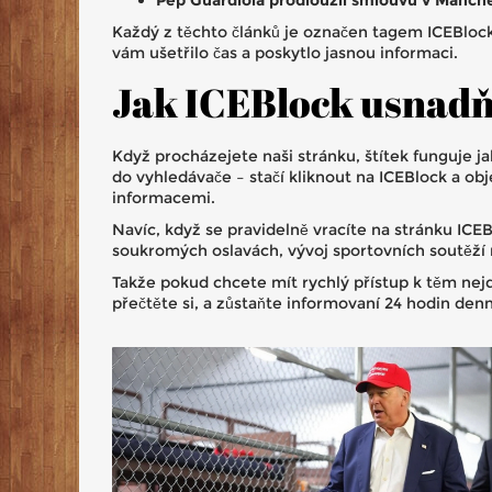
Pep Guardiola prodloužil smlouvu v Manche
Každý z těchto článků je označen tagem ICEBlock
vám ušetřilo čas a poskytlo jasnou informaci.
Jak ICEBlock usnadň
Když procházejete naši stránku, štítek funguje j
do vyhledávače – stačí kliknout na ICEBlock a ob
informacemi.
Navíc, když se pravidelně vracíte na stránku ICE
soukromých oslavách, vývoj sportovních soutěží 
Takže pokud chcete mít rychlý přístup k těm nejdů
přečtěte si, a zůstaňte informovaní 24 hodin denn