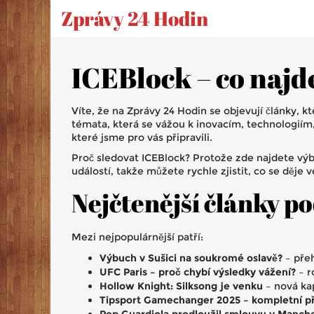
Zprávy 24 Hodin
ICEBlock – co najd
Víte, že na Zprávy 24 Hodin se objevují články, k
témata, která se vážou k inovacím, technologiím,
které jsme pro vás připravili.
Proč sledovat ICEBlock? Protože zde najdete výběr
událostí, takže můžete rychle zjistit, co se děje 
Nejčtenější články p
Mezi nejpopulárnější patří:
Výbuch v Sušici na soukromé oslavě?
– přeh
UFC Paris – proč chybí výsledky vážení?
– r
Hollow Knight: Silksong je venku
– nová kap
Tipsport Gamechanger 2025 – kompletní př