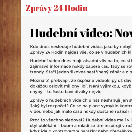
Zprávy 24 Hodin
Hudební video: Nov
Kdo dnes nesleduje hudební videa, jako by nebyl.
Zprávy 24 Hodin najdeš vše, co se v hudebních kl
Hudební videa dnes mají zásadní vliv na to, co si l
zajímavé informace někdy zabere čas. Tady se rov
trendy. Stačí jeden šikovně sestříhaný záběr a z 
Možná tě překvapí, že úspěšné videoklipy už dáv
dokážou oslovit miliony lidí. Není výjimkou, když
chyby – to často baví diváky nejvíc.
Zprávy o hudebních videích u nás neshrnují jen s
Jaký byl rozpočet? Co se na place vymyklo kontro
videu nebo jak málo času někdy dostane režisér 
Proč to všechno sledovat? Hudební videa mají vliv
styl oblékání – boom a mladí se tím inspirují v r
když jde o kontroverzní narážky nebo předělávky 