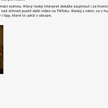
cí scénou. Který český interpret dokáže zaujmout i za hranice
než stihneš pustit další video na TikToku. Sleduj s námi, co v hu
 tipy, které tě udrží v obraze.
i