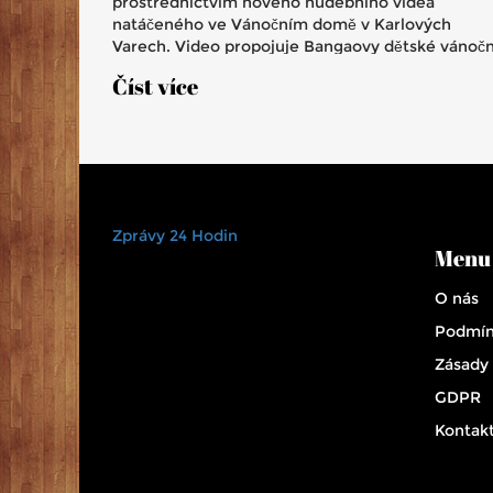
prostřednictvím nového hudebního videa
natáčeného ve Vánočním domě v Karlových
Varech. Video propojuje Bangaovy dětské vánočn
vzpomínky s radostným očekáváním nového čle
Číst více
rodiny, čímž sdílí osobní chvíle s veřejností.
Zprávy 24 Hodin
Menu
O nás
Podmín
Zásady
GDPR
Kontak