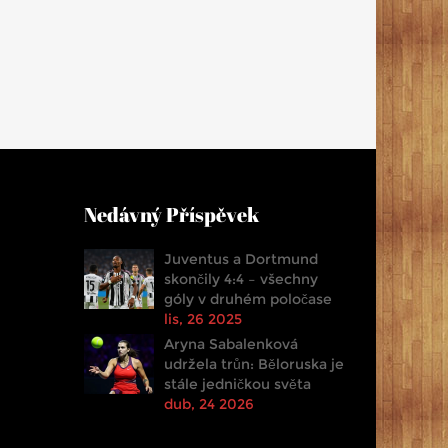
Nedávný Příspěvek
Juventus a Dortmund
skončily 4:4 – všechny
góly v druhém poločase
lis, 26 2025
Aryna Sabalenková
udržela trůn: Běloruska je
stále jedničkou světa
dub, 24 2026