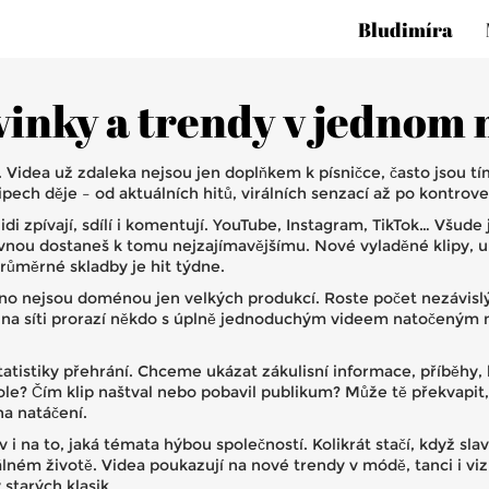
Bludimíra
inky a trendy v jednom 
 Videa už zdaleka nejsou jen doplňkem k písničce, často jsou t
ipech děje – od aktuálních hitů, virálních senzací až po kontro
idi zpívají, sdílí i komentují. YouTube, Instagram, TikTok… Všude 
nou dostaneš k tomu nejzajímavějšímu. Nové vyladěné klipy, uni
průměrné skladby je hit týdne.
no nejsou doménou jen velkých produkcí. Roste počet nezávislýc
 na síti prorazí někdo s úplně jednoduchým videem natočeným na 
tatistiky přehrání. Chceme ukázat zákulisní informace, příběhy, 
le? Čím klip naštval nebo pobavil publikum? Může tě překvapit, 
na natáčení.
 i na to, jaká témata hýbou společností. Kolikrát stačí, když s
eálném životě. Videa poukazují na nové trendy v módě, tanci i vi
starých klasik.