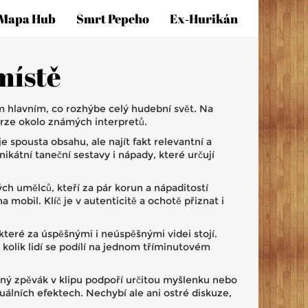
Mapa Hub
Smrt Pepeho
Ex‑hurikán
místě
ím hlavním, co rozhýbe celý hudební svět. Na
verze okolo známých interpretů.
je spousta obsahu, ale najít fakt relevantní a
kátní taneční sestavy i nápady, které určují
h umělců, kteří za pár korun a nápaditostí
mobil. Klíč je v autenticitě a ochotě přiznat i
které za úspěšnými i neúspěšnými videi stojí.
kolik lidí se podílí na jednom tříminutovém
lavný zpěvák v klipu podpoří určitou myšlenku nebo
zuálních efektech. Nechybí ale ani ostré diskuze,