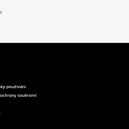
í
na
ky používání
 ochrany soukromí
t