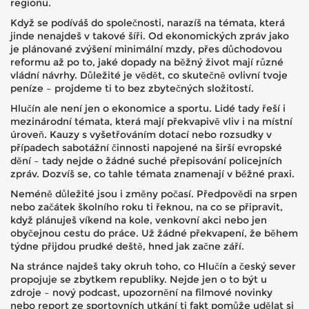
regionu.
Když se podíváš do společnosti, narazíš na témata, která
jinde nenajdeš v takové šíři. Od ekonomických zpráv jako
je plánované zvýšení minimální mzdy, přes důchodovou
reformu až po to, jaké dopady na běžný život mají různé
vládní návrhy. Důležité je vědět, co skutečně ovlivní tvoje
peníze – projdeme ti to bez zbytečných složitostí.
Hlučín ale není jen o ekonomice a sportu. Lidé tady řeší i
mezinárodní témata, která mají překvapivě vliv i na místní
úroveň. Kauzy s vyšetřováním dotací nebo rozsudky v
případech sabotážní činnosti napojené na širší evropské
dění – tady nejde o žádné suché přepisování policejních
zpráv. Dozvíš se, co tahle témata znamenají v běžné praxi.
Neméně důležité jsou i změny počasí. Předpovědi na srpen
nebo začátek školního roku ti řeknou, na co se připravit,
když plánuješ víkend na kole, venkovní akci nebo jen
obyčejnou cestu do práce. Už žádné překvapení, že během
týdne přijdou prudké deště, hned jak začne září.
Na stránce najdeš taky okruh toho, co Hlučín a český sever
propojuje se zbytkem republiky. Nejde jen o to být u
zdroje – nový podcast, upozornění na filmové novinky
nebo report ze sportovních utkání ti fakt pomůže udělat si