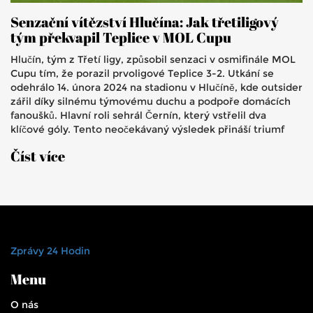
Senzační vítězství Hlučína: Jak třetiligový
tým překvapil Teplice v MOL Cupu
Hlučín, tým z Třetí ligy, způsobil senzaci v osmifinále MOL
Cupu tím, že porazil prvoligové Teplice 3-2. Utkání se
odehrálo 14. února 2024 na stadionu v Hlučíně, kde outsider
zářil díky silnému týmovému duchu a podpoře domácích
fanoušků. Hlavní roli sehrál Černín, který vstřelil dva
klíčové góly. Tento neočekávaný výsledek přináší triumf
pro Hlučín a zklamání pro Teplice, které byly považovány
Číst více
za favority.
Zprávy 24 Hodin
Menu
O nás