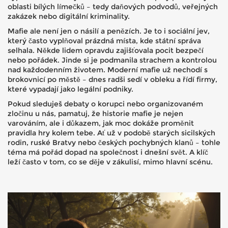
oblasti bílých límečků – tedy daňových podvodů, veřejných
zakázek nebo digitální kriminality.
Mafie ale není jen o násilí a penězích. Je to i sociální jev,
který často vyplňoval prázdná místa, kde státní správa
selhala. Někde lidem opravdu zajišťovala pocit bezpečí
nebo pořádek. Jinde si je podmanila strachem a kontrolou
nad každodenním životem. Moderní mafie už nechodí s
brokovnicí po městě – dnes radši sedí v obleku a řídí firmy,
které vypadají jako legální podniky.
Pokud sleduješ debaty o korupci nebo organizovaném
zločinu u nás, pamatuj, že historie mafie je nejen
varováním, ale i důkazem, jak moc dokáže proměnit
pravidla hry kolem tebe. Ať už v podobě starých sicilských
rodin, ruské Bratvy nebo českých pochybných klanů – tohle
téma má pořád dopad na společnost i dnešní svět. A klíč
leží často v tom, co se děje v zákulisí, mimo hlavní scénu.