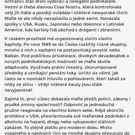
ochranců stali drsní vyděrači a nelegální podnikatelé.
Vezmi si třeba slavnou Cosa Nostru, která kontrolovala
celý jih Itálie a později ovládala i některé newyorské čtvrti.
Mafie se ale nikdy nezastavila u jedné země. Navázala
spolky v USA, Rusku, Japonsku nebo dokonce v Latinské
Americe, kde kartely řídí obchod s drogami i zbraněmi.
V českém prostředí má organizovaný zločin vlastní
kapitoly. Po roce 1989 se do Česka rozšířily různé skupiny,
mnoho z nich s vazbami na postsovětský prostor nebo
Balkán. Pod pokličkou privatizace, divokých devadesátek a
nových podnikatelských možností se mafie skvěle
adaptovala. Využívala právní mezery, zkorumpované
úředníky a vznikající peněžní toky. Určitě sis všiml, jak
často se v novinách mluvilo o pohlavárech, kteří tahali za
nitky ze stínu – vždyť některé kauzy jsou stále
nevyjasněné!
Zajímá tě, proč vůbec dokázala mafie přežít policii, zákony i
prudké změny společnosti? Odpověď je jednoduchá –
pružně reagovala na všechno kolem sebe. Když skončila
prohibice v USA, přeorientovala své mafiánské podnikání z
alkoholu na hazard, drogy nebo vykupování státních
zakázek. To stejné platilo pro moderní dobu. Místo
výpalného a násilných činů se mnohé skupiny přesunuly do