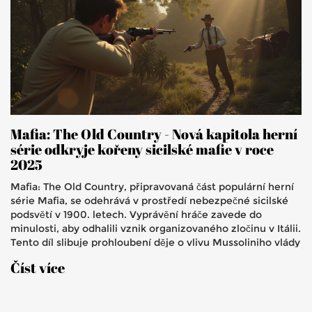
Mafia: The Old Country - Nová kapitola herní
série odkryje kořeny sicilské mafie v roce
2025
Mafia: The Old Country, připravovaná část populární herní
série Mafia, se odehrává v prostředí nebezpečné sicilské
podsvětí v 1900. letech. Vyprávění hráče zavede do
minulosti, aby odhalili vznik organizovaného zločinu v Itálii.
Tento díl slibuje prohloubení děje o vlivu Mussoliniho vlády
na mafiánské struktury a bude k dispozici na platformách
Číst více
PS5, Xbox Series X|S a PC v roce 2025.