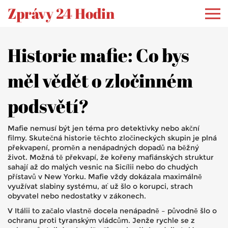
Zprávy 24 Hodin
Historie mafie: Co bys
měl vědět o zločinném
podsvětí?
Mafie nemusí být jen téma pro detektivky nebo akční
filmy. Skutečná historie těchto zločineckých skupin je plná
překvapení, proměn a nenápadných dopadů na běžný
život. Možná tě překvapí, že kořeny mafiánských struktur
sahají až do malých vesnic na Sicílii nebo do chudých
přístavů v New Yorku. Mafie vždy dokázala maximálně
využívat slabiny systému, ať už šlo o korupci, strach
obyvatel nebo nedostatky v zákonech.
V Itálii to začalo vlastně docela nenápadně – původně šlo o
ochranu proti tyranským vládcům. Jenže rychle se z