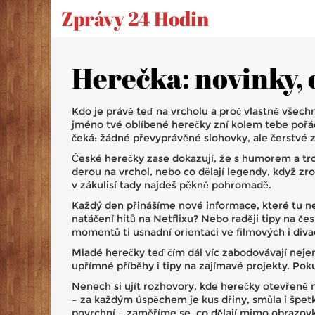
Zprávy 24 Hodin
Herečka: novinky, 
Kdo je právě teď na vrcholu a proč vlastně všechn
jméno tvé oblíbené herečky zní kolem tebe pořád.
čeká: žádné převyprávěné slohovky, ale čerstvé 
České herečky zase dokazují, že s humorem a tro
derou na vrchol, nebo co dělají legendy, když zr
v zákulisí tady najdeš pěkně pohromadě.
Každý den přinášíme nové informace, které tu ne
natáčení hitů na Netflixu? Nebo raději tipy na č
momentů ti usnadní orientaci ve filmových i div
Mladé herečky teď čím dál víc zabodovávají nejen v
upřímné příběhy i tipy na zajímavé projekty. Poku
Nenech si ujít rozhovory, kde herečky otevřeně ml
– za každým úspěchem je kus dřiny, smůla i špetk
povrchní – zaměříme se, co dělají mimo obrazovku