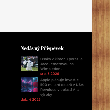
Nedávný Příspěvek
Osaka v kimonu porazila
Jacquemotovou na
Wimbledonu
srp, 3 2026
Apple plánuje investici
500 miliard dolarů v USA:
Revoluce v oblasti AI a
výroby
dub, 4 2025