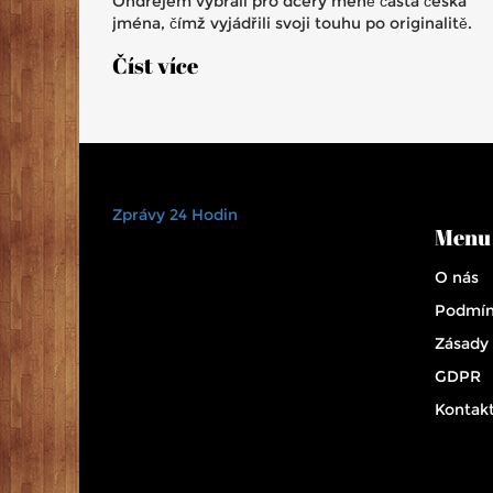
Ondřejem vybrali pro dcery méně častá česká
jména, čímž vyjádřili svoji touhu po originalitě.
Číst více
Zprávy 24 Hodin
Menu
O nás
Podmín
Zásady
GDPR
Kontak