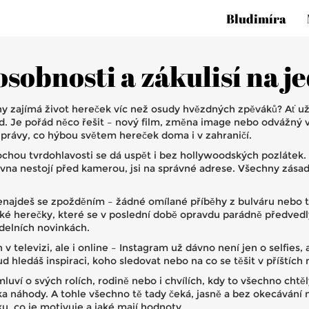
Bludimíra
osobnosti a zákulisí na 
y zajímá život hereček víc než osudy hvězdných zpěváků? Ať už m
 Je pořád něco řešit – nový film, změna image nebo odvážný výr
zprávy, co hýbou světem hereček doma i v zahraničí.
chou tvrdohlavosti se dá uspět i bez hollywoodských pozlátek. P
ovna nestojí před kamerou, jsi na správné adrese. Všechny zásad
najdeš se zpožděním – žádné omílané příběhy z bulváru nebo tr
eské herečky, které se v poslední době opravdu parádně předved
adelních novinkách.
 televizi, ale i online – Instagram už dávno není jen o selfies, 
d hledáš inspiraci, koho sledovat nebo na co se těšit v příštích
uví o svých rolích, rodině nebo i chvílích, kdy to všechno chtěl
a náhody. A tohle všechno tě tady čeká, jasně a bez okecávání 
, co je motivuje a jaké mají hodnoty.