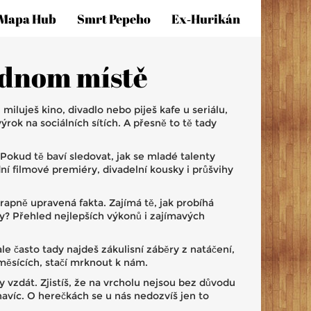
Mapa Hub
Smrt Pepeho
Ex‑hurikán
jednom místě
iluješ kino, divadlo nebo piješ kafe u seriálu,
ok na sociálních sítích. A přesně to tě tady
okud tě baví sledovat, jak se mladé talenty
ní filmové premiéry, divadelní kousky i průšvihy
apně upravená fakta. Zajímá tě, jak probíhá
ly? Přehled nejlepších výkonů i zajímavých
ale často tady najdeš zákulisní záběry z natáčení,
 měsících, stačí mrknout k nám.
y vzdát. Zjistíš, že na vrcholu nejsou bez důvodu
navíc. O herečkách se u nás nedozvíš jen to