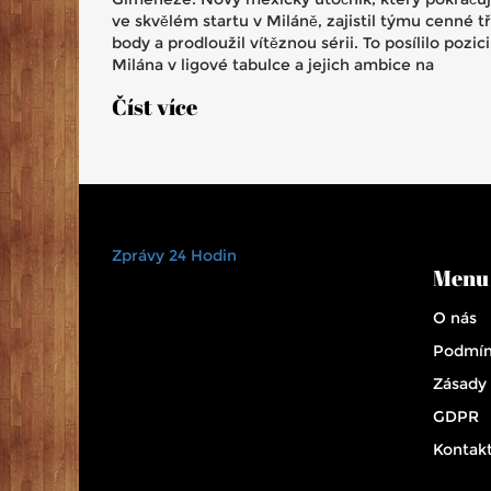
ve skvělém startu v Miláně, zajistil týmu cenné tř
body a prodloužil vítěznou sérii. To posílilo pozici
Milána v ligové tabulce a jejich ambice na
evropskou kvalifikaci.
Číst více
Zprávy 24 Hodin
Menu
O nás
Podmín
Zásady
GDPR
Kontak