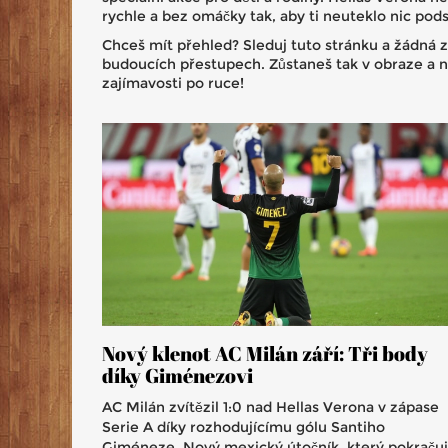
rychle a bez omáčky tak, aby ti neuteklo nic pod
Chceš mít přehled? Sleduj tuto stránku a žádná z
budoucích přestupech. Zůstaneš tak v obraze a n
zajímavosti po ruce!
Nový klenot AC Milán září: Tři body
díky Giménezovi
AC Milán zvítězil 1:0 nad Hellas Verona v zápase
Serie A díky rozhodujícímu gólu Santiho
Giméneze. Nový mexický útočník, který pokraču