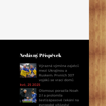
Nedávný Příspěvek
Výrazná výměna zajatců
mezi Ukrajinou a
Ruskem: Prvních 307
vojáků se vrací domů
kvě, 25 2025
Olomouc porazila Noah
2:1 a prolomila
šestizápasové čekání na
evropské vítězství