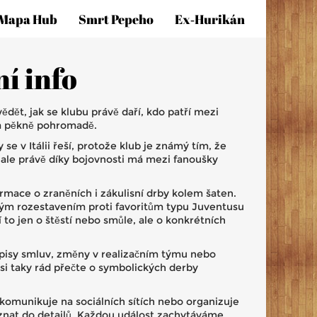
Mapa Hub
Smrt Pepeho
Ex‑hurikán
í info
vědět, jak se klubu právě daří, kdo patří mezi
na pěkně pohromadě.
 v Itálii řeší, protože klub je známý tím, že
, ale právě díky bojovnosti má mezi fanoušky
ormace o zraněních i zákulisní drby kolem šaten.
aným rozestavením proti favoritům typu Juventusu
 to jen o štěstí nebo smůle, ale o konkrétních
odpisy smluv, změny v realizačním týmu nebo
si taky rád přečte o symbolických derby
 komunikuje na sociálních sítích nebo organizuje
poznat do detailů. Každou událost zachytáváme