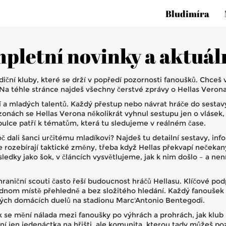
Bludimíra
pletní novinky a aktuáln
adiční kluby, které se drží v popředí pozornosti fanoušků. Chceš 
 Na téhle stránce najdeš všechny čerstvé zprávy o Hellas Vero
 mladých talentů. Každý přestup nebo návrat hráče do sestavy se
sezonách se Hellas Verona několikrát vyhnul sestupu jen o vlásek
bulce patří k tématům, která tu sledujeme v reálném čase.
oč dali šanci určitému mladíkovi? Najdeš tu detailní sestavy, inf
 se rozebírají taktické změny, třeba když Hellas překvapí neček
dky jako šok, v článcích vysvětlujeme, jak k nim došlo – a není
hraniční scouti často řeší budoucnost hráčů Hellasu. Klíčové p
dnom místě přehledně a bez složitého hledání. Každý fanoušek 
ých domácích duelů na stadionu Marc'Antonio Bentegodi.
ak se mění nálada mezi fanoušky po výhrách a prohrách, jak klub
není jen jedenáctka na hřišti, ale komunita, kterou tady můžeš 