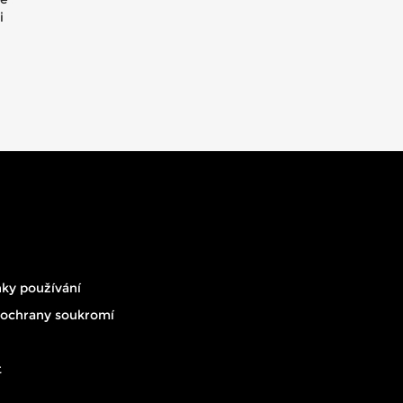
i
ky používání
 ochrany soukromí
t