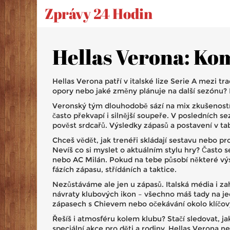
Zprávy 24 Hodin
Hellas Verona: Kom
Hellas Verona patří v italské lize Serie A mezi tr
opory nebo jaké změny plánuje na další sezónu?
Veronský tým dlouhodobě sází na mix zkušeností a
často překvapí i silnější soupeře. V posledních 
pověst srdcařů. Výsledky zápasů a postavení v ta
Chceš vědět, jak trenéři skládají sestavu nebo pr
Nevíš co si myslet o aktuálním stylu hry? Často
nebo AC Milán. Pokud na tebe působí některé výsle
fázích zápasu, střídáních a taktice.
Nezůstáváme ale jen u zápasů. Italská média i za
návraty klubových ikon – všechno máš tady na je
zápasech s Chievem nebo očekávání okolo klíčov
Řešíš i atmosféru kolem klubu? Stačí sledovat, j
speciální akce pro děti a rodiny. Hellas Verona 