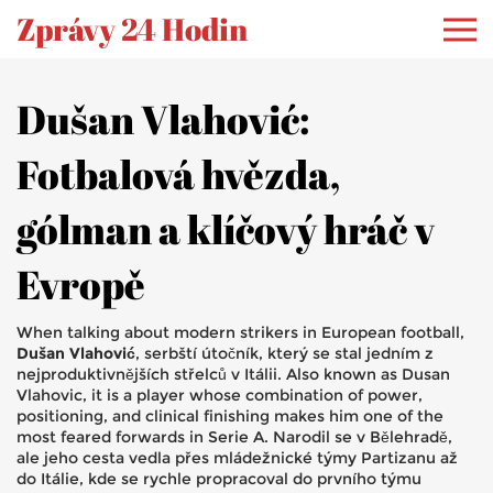
Zprávy 24 Hodin
Dušan Vlahović:
Fotbalová hvězda,
gólman a klíčový hráč v
Evropě
When talking about modern strikers in European football,
Dušan Vlahović
,
serbští útočník, který se stal jedním z
nejproduktivnějších střelců v Itálii
. Also known as
Dusan
Vlahovic
, it is a player whose combination of power,
positioning, and clinical finishing makes him one of the
most feared forwards in Serie A.
Narodil se v Bělehradě,
ale jeho cesta vedla přes mládežnické týmy Partizanu až
do Itálie, kde se rychle propracoval do prvního týmu