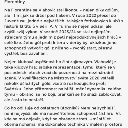
Fiorentiny.
Na Fiorentině se Vlahović stal ikonou – nejen díky gólům,
ale i tím, jak se držel pod tlakem. V roce 2022 přešel do
Juventusu
,
jedné z největších italských fotbalových klubů s
historií 13 titulů v Sérii A
.
V Turíně se nejen udržel, ale
zvýšil svůj výkon. V sezóně 2023/24 se stal nejlepším
střelcem týmu a jedním z pěti nejproduktivnějších hráčů v
celé lize. Jeho gól proti Interu v derby byl ukázkou jeho
schopnosti vytvořit gól z ničeho – rychlý start, přesný
výstřel, bez zaváhání.
Nejen klubová úspěšnost ho činí zajímavým. Vlahović je
také klíčový hráč
srbské reprezentace
,
týmu, který se v
posledních letech vrací do pozornosti na mezinárodní
scéně
.
V kvalifikacích na Mistrovství světa 2026 vstřelil
několik důležitých gólů, včetně rozhodujícího proti
Švédsku. Jeho přítomnost na hřišti mění dynamiku celého
týmu – obránci se ho bojí, brankáři se ho snaží zablokovat,
ale často to nestačí.
Co ho odlišuje od ostatních útočníků? Není nejrychlejší,
není nejvyšší, ale má neuvěřitelnou schopnost číst hru. Ví,
kde se má objevit, když se obránce ztratí. Umí střílet
oběma nohama, má dokonalou techniku v malém prostoru