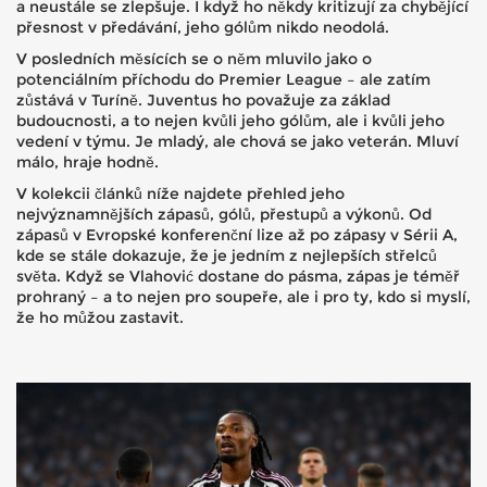
a neustále se zlepšuje. I když ho někdy kritizují za chybějící
přesnost v předávání, jeho gólům nikdo neodolá.
V posledních měsících se o něm mluvilo jako o
potenciálním příchodu do Premier League – ale zatím
zůstává v Turíně. Juventus ho považuje za základ
budoucnosti, a to nejen kvůli jeho gólům, ale i kvůli jeho
vedení v týmu. Je mladý, ale chová se jako veterán. Mluví
málo, hraje hodně.
V kolekcii článků níže najdete přehled jeho
nejvýznamnějších zápasů, gólů, přestupů a výkonů. Od
zápasů v Evropské konferenční lize až po zápasy v Sérii A,
kde se stále dokazuje, že je jedním z nejlepších střelců
světa. Když se Vlahović dostane do pásma, zápas je téměř
prohraný – a to nejen pro soupeře, ale i pro ty, kdo si myslí,
že ho můžou zastavit.