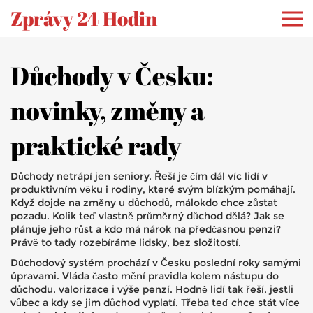
Zprávy 24 Hodin
Důchody v Česku:
novinky, změny a
praktické rady
Důchody netrápí jen seniory. Řeší je čím dál víc lidí v
produktivním věku i rodiny, které svým blízkým pomáhají.
Když dojde na změny u důchodů, málokdo chce zůstat
pozadu. Kolik teď vlastně průměrný důchod dělá? Jak se
plánuje jeho růst a kdo má nárok na předčasnou penzi?
Právě to tady rozebíráme lidsky, bez složitostí.
Důchodový systém prochází v Česku poslední roky samými
úpravami. Vláda často mění pravidla kolem nástupu do
důchodu, valorizace i výše penzí. Hodně lidí tak řeší, jestli
vůbec a kdy se jim důchod vyplatí. Třeba teď chce stát více