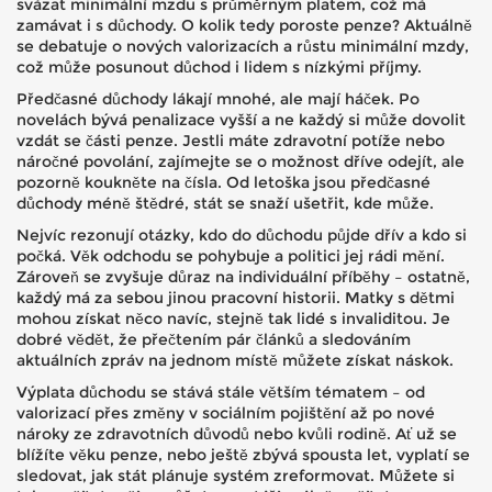
svázat minimální mzdu s průměrným platem, což má
zamávat i s důchody. O kolik tedy poroste penze? Aktuálně
se debatuje o nových valorizacích a růstu minimální mzdy,
což může posunout důchod i lidem s nízkými příjmy.
Předčasné důchody lákají mnohé, ale mají háček. Po
novelách bývá penalizace vyšší a ne každý si může dovolit
vzdát se části penze. Jestli máte zdravotní potíže nebo
náročné povolání, zajímejte se o možnost dříve odejít, ale
pozorně koukněte na čísla. Od letoška jsou předčasné
důchody méně štědré, stát se snaží ušetřit, kde může.
Nejvíc rezonují otázky, kdo do důchodu půjde dřív a kdo si
počká. Věk odchodu se pohybuje a politici jej rádi mění.
Zároveň se zvyšuje důraz na individuální příběhy – ostatně,
každý má za sebou jinou pracovní historii. Matky s dětmi
mohou získat něco navíc, stejně tak lidé s invaliditou. Je
dobré vědět, že přečtením pár článků a sledováním
aktuálních zpráv na jednom místě můžete získat náskok.
Výplata důchodu se stává stále větším tématem – od
valorizací přes změny v sociálním pojištění až po nové
nároky ze zdravotních důvodů nebo kvůli rodině. Ať už se
blížíte věku penze, nebo ještě zbývá spousta let, vyplatí se
sledovat, jak stát plánuje systém zreformovat. Můžete si