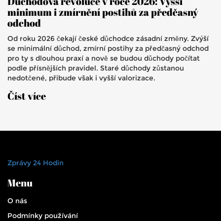
Důchodová revoluce v roce 2026: Vyšší
minimum i zmírnění postihů za předčasný
odchod
Od roku 2026 čekají české důchodce zásadní změny. Zvýší
se minimální důchod, zmírní postihy za předčasný odchod
pro ty s dlouhou praxí a nově se budou důchody počítat
podle přísnějších pravidel. Staré důchody zůstanou
nedotčené, přibude však i vyšší valorizace.
Číst více
Zprávy 24 Hodin
Menu
O nás
Podmínky používání