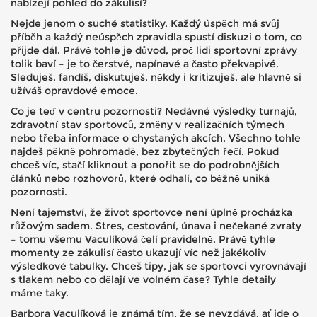
nabízejí pohled do zákulisí?
Nejde jenom o suché statistiky. Každý úspěch má svůj
příběh a každý neúspěch zpravidla spustí diskuzi o tom, co
přijde dál. Právě tohle je důvod, proč lidi sportovní zprávy
tolik baví – je to čerstvé, napínavé a často překvapivé.
Sleduješ, fandíš, diskutuješ, někdy i kritizuješ, ale hlavně si
užíváš opravdové emoce.
Co je teď v centru pozornosti? Nedávné výsledky turnajů,
zdravotní stav sportovců, změny v realizačních týmech
nebo třeba informace o chystaných akcích. Všechno tohle
najdeš pěkně pohromadě, bez zbytečných řečí. Pokud
chceš víc, stačí kliknout a ponořit se do podrobnějších
článků nebo rozhovorů, které odhalí, co běžně uniká
pozornosti.
Není tajemství, že život sportovce není úplně procházka
růžovým sadem. Stres, cestování, únava i nečekané zvraty
– tomu všemu Vaculíková čelí pravidelně. Právě tyhle
momenty ze zákulisí často ukazují víc než jakékoliv
výsledkové tabulky. Chceš tipy, jak se sportovci vyrovnávají
s tlakem nebo co dělají ve volném čase? Tyhle detaily
máme taky.
Barbora Vaculíková je známá tím, že se nevzdává, ať jde o