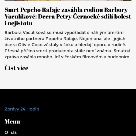
Smrt Pepeho Rafaje zasáhla rodinu Barbory
Vaculíkové: Dcera Petry Černocké sdílí bolest
i nejistotu
Barbora Vaculíková se musí vypořádat s náhlým úmrtím
životního partnera Pepeho Rafaje. Nejen ona, ale i jejich
dcera Olivie Coco zůstaly v šoku a hledají oporu v rodině.
Přesná příčina smrti producenta stále není známa. Smutná
zpráva zasáhla mnoho lidí v českém filmovém a hudebním
světě.
Číst více
Zprávy 24 Hodin
Menu
O nás