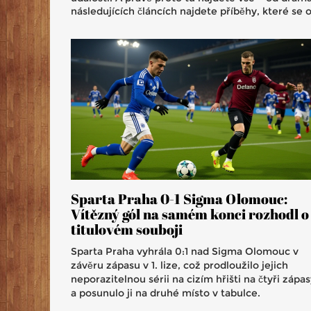
následujících článcích najdete příběhy, které se o
Sparta Praha 0-1 Sigma Olomouc:
Vítězný gól na samém konci rozhodl o
titulovém souboji
Sparta Praha vyhrála 0:1 nad Sigma Olomouc v
závěru zápasu v 1. lize, což prodloužilo jejich
neporazitelnou sérii na cizím hřišti na čtyři zápa
a posunulo ji na druhé místo v tabulce.