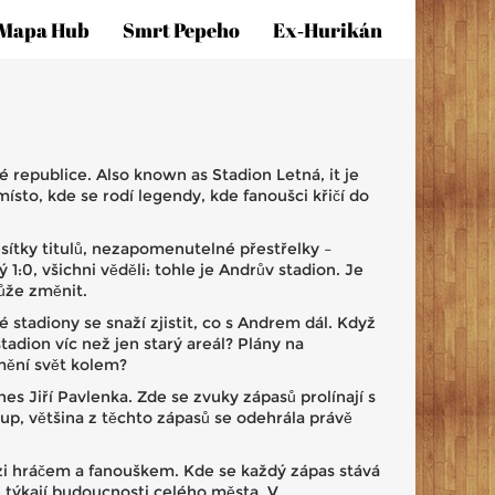
Mapa Hub
Smrt Pepeho
Ex‑hurikán
ké republice
. Also known as
Stadion Letná
, it je
ísto, kde se rodí legendy, kde fanoušci křičí do
desítky titulů, nezapomenutelné přestřelky –
:0, všichni věděli: tohle je Andrův stadion. Je
může změnit.
é stadiony
se snaží zjistit, co s Andrem dál. Když
tadion víc než jen starý areál? Plány na
 mění svět kolem?
es Jiří Pavlenka. Zde se zvuky zápasů prolínají s
tup, většina z těchto zápasů se odehrála právě
mezi hráčem a fanouškem. Kde se každý zápas stává
e týkají budoucnosti celého města. V