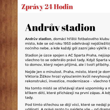
Zprávy 24 Hodin
Andrův stadion
Andrův stadion
,
domácí hřiště fotbalového klubu 
místo, kde se od roku 1953 odehrávají nejdůležitě
nočního nebe, a kde každý gól zazní jako výkřik 
Stadion je úzce spojen s
AC Sparta Praha
,
nejúsp
všechno to se odehrálo právě tady. Když Sparta vy
to domov, který nejen přijímá, ale i tvoří příběhy
Nejde jen o minulost.
Praha
,
město, které je do
Viktoria Žižkov hrozí vyloučením kvůli nevyhovují
rekonstrukci, investice, modernizace – všechno t
Na tomto místě se střetávají staré vzpomínky a no
křikem dětí, které přicházejí na první zápas. A k
tady.
Pod tímto střechou se dějí věci, které se nedají
událostí. A právě proto tu najdete vše – od drama