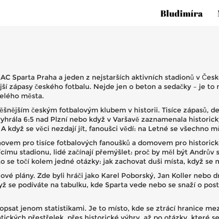
Bludimíra
AC Sparta Praha a jeden z nejstarších aktivních stadionů v Čes
jší zápasy českého fotbalu.
Nejde jen o beton a sedačky – je to m
celého města.
ěšnějším českým fotbalovým klubem v historii
. Tisíce zápasů, 
hrála 6:5 nad Plzní nebo když v Varšavě zaznamenala historický 1
. A když se věci nezdají jít, fanoušci vědí: na Letné se všechno 
movem pro tisíce fotbalových fanoušků a domovem pro historick
címu stadionu, lidé začínají přemýšlet: proč by měl být Andrův s
o se točí kolem jedné otázky: jak zachovat duši místa, když se
vé plány. Zde byli hráči jako Karel Poborský, Jan Koller nebo dn
dyž se podíváte na tabulku, kde Sparta vede nebo se snaží o pos
 popsat jenom statistikami. Je to místo, kde se ztrácí hranice 
tických přestřelek, přes historické výhry, až po otázky, které s