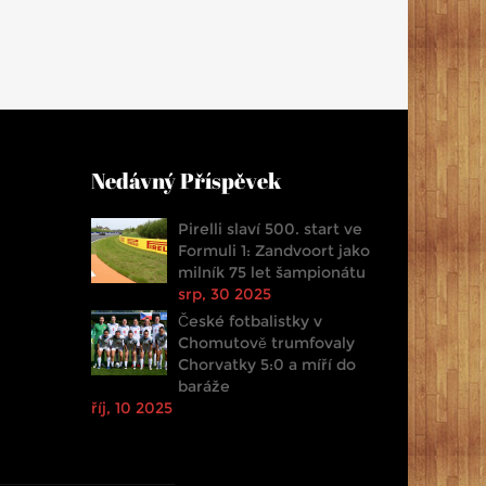
Nedávný Příspěvek
Pirelli slaví 500. start ve
Formuli 1: Zandvoort jako
milník 75 let šampionátu
srp, 30 2025
České fotbalistky v
Chomutově trumfovaly
Chorvatky 5:0 a míří do
baráže
říj, 10 2025