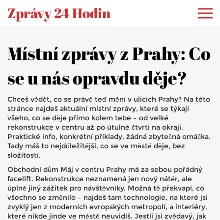
Zprávy 24 Hodin
Místní zprávy z Prahy: Co
se u nás opravdu děje?
Chceš vědět, co se právě teď mění v ulicích Prahy? Na této
stránce najdeš aktuální místní zprávy, které se týkají
všeho, co se děje přímo kolem tebe – od velké
rekonstrukce v centru až po útulné čtvrti na okraji.
Praktické info, konkrétní příklady, žádná zbytečná omáčka.
Tady máš to nejdůležitější, co se ve městě děje, bez
složitostí.
Obchodní dům Máj v centru Prahy má za sebou pořádný
facelift. Rekonstrukce neznamená jen nový nátěr, ale
úplně jiný zážitek pro návštěvníky. Možná tě překvapí, co
všechno se změnilo – najdeš tam technologie, na které jsi
zvyklý jen z moderních evropských metropolí, a interiéry,
které nikde jinde ve městě neuvidíš. Jestli jsi zvědavý, jak