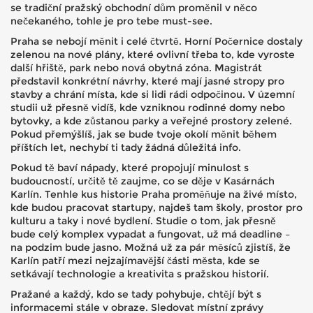
se tradiční pražský obchodní dům proměnil v něco
nečekaného, tohle je pro tebe must-see.
Praha se nebojí měnit i celé čtvrtě. Horní Počernice dostaly
zelenou na nové plány, které ovlivní třeba to, kde vyroste
další hřiště, park nebo nová obytná zóna. Magistrát
představil konkrétní návrhy, které mají jasné stropy pro
stavby a chrání místa, kde si lidi rádi odpočinou. V územní
studii už přesně vidíš, kde vzniknou rodinné domy nebo
bytovky, a kde zůstanou parky a veřejné prostory zelené.
Pokud přemýšlíš, jak se bude tvoje okolí měnit během
příštích let, nechybí ti tady žádná důležitá info.
Pokud tě baví nápady, které propojují minulost s
budoucností, určitě tě zaujme, co se děje v Kasárnách
Karlín. Tenhle kus historie Praha proměňuje na živé místo,
kde budou pracovat startupy, najdeš tam školy, prostor pro
kulturu a taky i nové bydlení. Studie o tom, jak přesně
bude celý komplex vypadat a fungovat, už má deadline –
na podzim bude jasno. Možná už za pár měsíců zjistíš, že
Karlín patří mezi nejzajímavější části města, kde se
setkávají technologie a kreativita s pražskou historií.
Pražané a každý, kdo se tady pohybuje, chtějí být s
informacemi stále v obraze. Sledovat místní zprávy