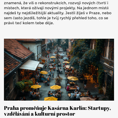
znamená, že víš o rekonstrukcích, rozvoji nových čtvrtí i
místech, která ožívají novými projekty. Na jednom místě
najdeš ty nejdůležitější aktuality. Jestli žiješ v Praze, nebo
sem často jezdíš, tohle je tvůj rychlý přehled toho, co se
právě teď kolem tebe děje.
Praha proměňuje Kasárna Karlín: Startupy,
vzdělávání a kulturní prostor