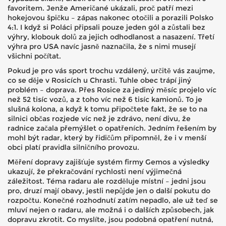
favoritem. Jenže Američané ukázali, proč patří mezi
hokejovou špičku – zápas nakonec otočili a porazili Polsko
4:1. I když si Poláci připsali pouze jeden gól a zůstali bez
výhry, klobouk dolů za jejich odhodlanost a nasazení. Třetí
výhra pro USA navíc jasně naznačila, že s nimi musejí
všichni počítat.
Pokud je pro vás sport trochu vzdálený, určitě vás zaujme,
co se děje v Rosicích u Chrasti. Tuhle obec trápí jiný
problém – doprava. Přes Rosice za jediný měsíc projelo víc
než 52 tisíc vozů, a z toho víc než 6 tisíc kamionů. To je
slušná kolona, a když k tomu připočtete fakt, že se to na
silnici občas rozjede víc než je zdrávo, není divu, že
radnice začala přemýšlet o opatřeních. Jedním řešením by
mohl být radar, který by řidičům připomněl, že i v menší
obci platí pravidla silničního provozu.
Měření dopravy zajišťuje systém firmy Gemos a výsledky
ukazují, že překračování rychlosti není výjimečná
záležitost. Téma radaru ale rozděluje místní – jedni jsou
pro, druzí mají obavy, jestli nepůjde jen o další pokutu do
rozpočtu. Konečné rozhodnutí zatím nepadlo, ale už teď se
mluví nejen o radaru, ale možná i o dalších způsobech, jak
dopravu zkrotit. Co myslíte, jsou podobná opatření nutná,