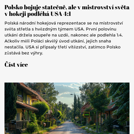
Polsko bojuje statečně, ale v mistrovství světa
v hokeji podléhá USA 4:1
Polská národní hokejová reprezentace se na mistrovství
světa střetla s hvězdným týmem USA. První polovinu
utkání držela soupeře na uzdě, nakonec ale podlehla 1:4.
Ačkoliv měli Poláci skvělý úvod utkání, jejich snaha
nestačila. USA si připsaly třetí vítězství, zatímco Polsko
zůstává bez výhry.
Číst více