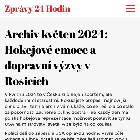
Zprávy 24 Hodin
Archiv květen 2024:
Hokejové emoce a
dopravní výzvy v
Rosicích
V květnu 2024 to v Česku žilo nejen sportem, ale i
každodenními starostmi. Pokud jste propásli nejnovější
dění, právě tenhle archiv vám ukáže, co se řešilo a co stálo
za pozornost. Začneme pěkně zostra – ne každý den má
polská hokejová reprezentace možnost postavit se týmu
USA na mistrovství světa. A že bylo na co koukat!
Poláci dali do zápasu s USA opravdu hodně. První půle
vypadala slibně, drželi se ve hře, zkoušeli srovnat krok s