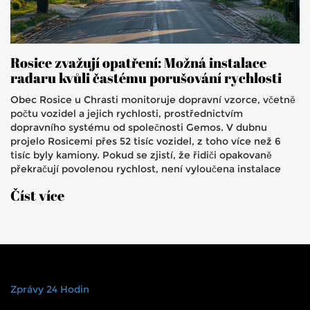
Rosice zvažují opatření: Možná instalace
radaru kvůli častému porušování rychlosti
Obec Rosice u Chrasti monitoruje dopravní vzorce, včetně
počtu vozidel a jejich rychlosti, prostřednictvím
dopravního systému od společnosti Gemos. V dubnu
projelo Rosicemi přes 52 tisíc vozidel, z toho více než 6
tisíc byly kamiony. Pokud se zjistí, že řidiči opakovaně
překračují povolenou rychlost, není vyloučena instalace
radaru nebo jiných opatření ke zpomalení dopravy.
Číst více
Zprávy 24 Hodin