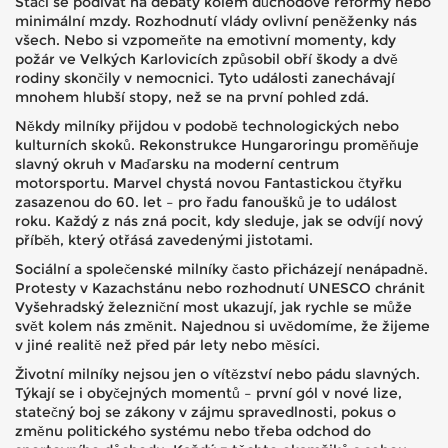
Stačí se podívat na debaty kolem důchodové reformy nebo
minimální mzdy. Rozhodnutí vlády ovlivní peněženky nás
všech. Nebo si vzpomeňte na emotivní momenty, kdy
požár ve Velkých Karlovicích způsobil obří škody a dvě
rodiny skončily v nemocnici. Tyto události zanechávají
mnohem hlubší stopy, než se na první pohled zdá.
Někdy milníky přijdou v podobě technologických nebo
kulturních skoků. Rekonstrukce Hungaroringu proměňuje
slavný okruh v Maďarsku na moderní centrum
motorsportu. Marvel chystá novou Fantastickou čtyřku
zasazenou do 60. let – pro řadu fanoušků je to událost
roku. Každý z nás zná pocit, kdy sleduje, jak se odvíjí nový
příběh, který otřásá zavedenými jistotami.
Sociální a společenské milníky často přicházejí nenápadně.
Protesty v Kazachstánu nebo rozhodnutí UNESCO chránit
Vyšehradský železniční most ukazují, jak rychle se může
svět kolem nás změnit. Najednou si uvědomíme, že žijeme
v jiné realitě než před pár lety nebo měsíci.
Životní milníky nejsou jen o vítězství nebo pádu slavných.
Týkají se i obyčejných momentů – první gól v nové lize,
statečný boj se zákony v zájmu spravedlnosti, pokus o
změnu politického systému nebo třeba odchod do