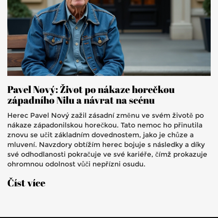
Pavel Nový: Život po nákaze horečkou
západního Nilu a návrat na scénu
Herec Pavel Nový zažil zásadní změnu ve svém životě po
nákaze západonilskou horečkou. Tato nemoc ho přinutila
znovu se učit základním dovednostem, jako je chůze a
mluvení. Navzdory obtížím herec bojuje s následky a díky
své odhodlanosti pokračuje ve své kariéře, čímž prokazuje
ohromnou odolnost vůči nepřízni osudu.
Číst více