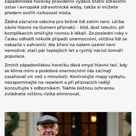
západonilské horečky pravidelně vydává Státní zdravotní
ústav i evropské zdravotnické weby, takže si můžete
předem ověřit rizikovost místa.
Žádná zázračná vakcína pro běžné lidi zatím není. Léčba
závisí hlavně na tlumení příznaků – klid, dost tekutin, při
komplikacích směřujte rovnou k lékaři. Za poslední roky v
Česku odhalili několik případů onemocnění, většina lidí se
nakazila v zahraničí. Ale šíření na našem území není
nemožné, stačí pár teplejších let a rychlý nárůst komáří
populace.
Zmínit západonilskou horečku dává smysl hlavně teď, kdy
se klima mění a podobná onemocnění nás začínají
zasahovat víc než v minulosti. Kontrolujte mapy výskytu,
nezapomínejte na repelent a při příznacích raději
konzultujte s odborníkem. Takhle běžnou ochranou
zvládnete většinu rizika eliminovat.