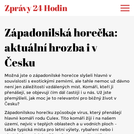
Zprávy 24 Hodin
Západonilská horečka:
aktuální hrozba i v
Česku
Možná jste o západonilské horečce slyšeli hlavně v
souvislosti s exotickými zeměmi, ale tahle nemoc už dávno
není jen záležitostí vzdálených míst. Komáři, kteří ji
přenášejí, se objevují čím dál častěji i u nás. Už jste
přemýšleli, jak moc je to relevantní pro běžný život v
Česku?
Západonilskou horečku způsobuje virus, který přenášejí
hlavně komáři rodu Culex. Tito komáři žijí i na našem
území, nejvíc v teplých oblastech a u vodních ploch –
takže typická místa pro letní výlety, rybaření nebo i