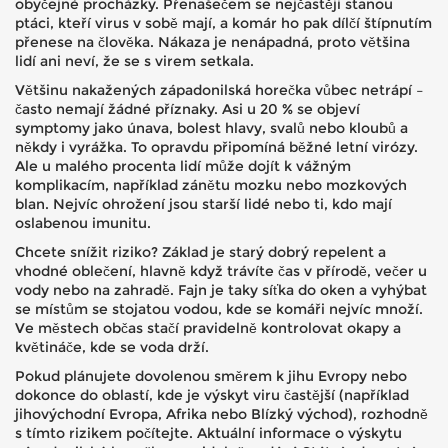
obyčejné procházky. Přenašečem se nejčastěji stanou
ptáci, kteří virus v sobě mají, a komár ho pak dílčí štípnutím
přenese na člověka. Nákaza je nenápadná, proto většina
lidí ani neví, že se s virem setkala.
Většinu nakažených západonilská horečka vůbec netrápí –
často nemají žádné příznaky. Asi u 20 % se objeví
symptomy jako únava, bolest hlavy, svalů nebo kloubů a
někdy i vyrážka. To opravdu připomíná běžné letní virózy.
Ale u malého procenta lidí může dojít k vážným
komplikacím, například zánětu mozku nebo mozkových
blan. Nejvíc ohrožení jsou starší lidé nebo ti, kdo mají
oslabenou imunitu.
Chcete snížit riziko? Základ je starý dobrý repelent a
vhodné oblečení, hlavně když trávíte čas v přírodě, večer u
vody nebo na zahradě. Fajn je taky síťka do oken a vyhýbat
se místům se stojatou vodou, kde se komáři nejvíc množí.
Ve městech občas stačí pravidelně kontrolovat okapy a
květináče, kde se voda drží.
Pokud plánujete dovolenou směrem k jihu Evropy nebo
dokonce do oblastí, kde je výskyt viru častější (například
jihovýchodní Evropa, Afrika nebo Blízký východ), rozhodně
s tímto rizikem počítejte. Aktuální informace o výskytu