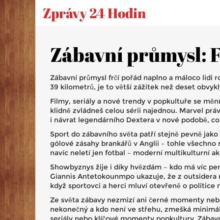
Zprávy 24 Hodin
Zábavní průmysl: F
Zábavní průmysl frčí pořád naplno a máloco lidi
39 kilometrů, je to větší zážitek než deset obvy
Filmy, seriály a nové trendy v popkultuře se mění
klidně zvládneš celou sérii najednou. Marvel práv
i návrat legendárního Dextera v nové podobě, co
Sport do zábavního světa patří stejně pevně ja
gólové zásahy brankářů v Anglii – tohle všechno 
navíc neletí jen fotbal – moderní multikulturní a
Showbyznys žije i díky hvězdám – kdo má víc peněz
Giannis Antetokounmpo ukazuje, že z outsidera
když sportovci a herci mluví otevřeně o politice 
Ze světa zábavy nezmizí ani černé momenty nebo k
nekonečný a kdo není ve střehu, zmešká minimáln
seriály nebo klíčové momenty popkultury. Zábavn