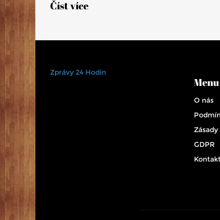
Číst více
kariéry v zábavním průmyslu.
Zprávy 24 Hodin
Menu
O nás
Podmín
Zásady
GDPR
Kontak