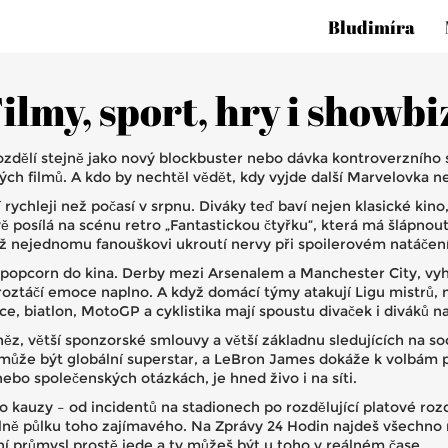
Bludimíra
ilmy, sport, hry i showbi
 rozdělí stejně jako nový blockbuster nebo dávka kontroverzníh
klých filmů. A kdo by nechtěl vědět, kdy vyjde další Marvelovka 
 rychleji než počasí v srpnu. Diváky teď baví nejen klasické kin
ě posílá na scénu retro „Fantastickou čtyřku“, která má šlápnout 
ž nejednomu fanouškovi ukroutí nervy při spoilerovém natáčení
ko popcorn do kina. Derby mezi Arsenalem a Manchester City,
roztáčí emoce naplno. A když domácí týmy atakují Ligu mistrů, má
kce, biatlon, MotoGP a cyklistika mají spoustu divaček i diváků 
, větší sponzorské smlouvy a větší základnu sledujících na soci
 může být globální superstar, a LeBron James dokáže k volbá
nebo společenských otázkách, je hned živo i na síti.
auzy – od incidentů na stadionech po rozdělující platové rozdí
ě půlku toho zajímavého. Na Zprávy 24 Hodin najdeš všechno na 
í průmysl prostě jede a ty můžeš být u toho v reálném čase.