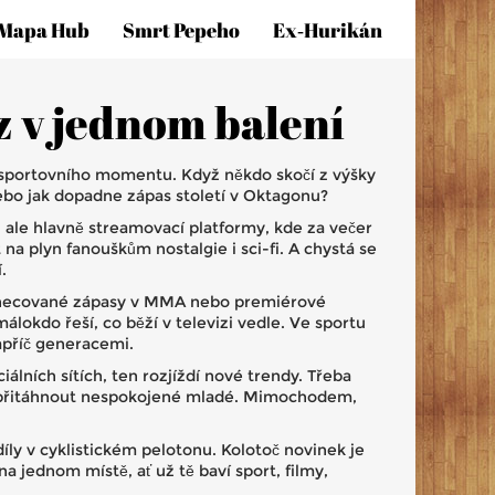
Mapa Hub
Smrt Pepeho
Ex‑hurikán
z v jednom balení
o sportovního momentu. Když někdo skočí z výšky
nebo jak dopadne zápas století v Oktagonu?
o, ale hlavně streamovací platformy, kde za večer
na plyn fanouškům nostalgie i sci-fi. A chystá se
.
 vyhecované zápasy v MMA nebo premiérové
lokdo řeší, co běží v televizi vedle. Ve sportu
napříč generacemi.
álních sítích, ten rozjíždí nové trendy. Třeba
m přitáhnout nespokojené mladé. Mimochodem,
ly v cyklistickém pelotonu. Kolotoč novinek je
jednom místě, ať už tě baví sport, filmy,