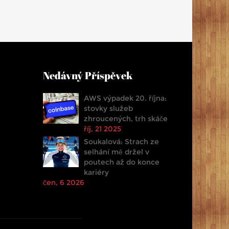
Nedávný Příspěvek
AWS výpadek 20. října:
stovky služeb
zhroucených, trh skáče
říj, 21 2025
Soukalová: Strach ze
selhání mě držel v
poutech až do konce
kariéry
čen, 6 2026