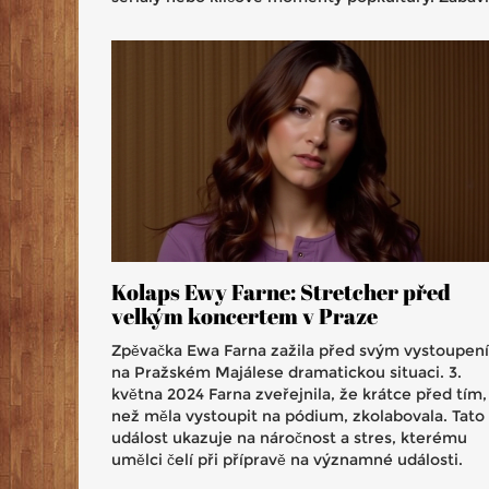
Kolaps Ewy Farne: Stretcher před
velkým koncertem v Praze
Zpěvačka Ewa Farna zažila před svým vystoupen
na Pražském Majálese dramatickou situaci. 3.
května 2024 Farna zveřejnila, že krátce před tím,
než měla vystoupit na pódium, zkolabovala. Tato
událost ukazuje na náročnost a stres, kterému
umělci čelí při přípravě na významné události.
Incident zdůrazňuje fyzické a mentální požadavk