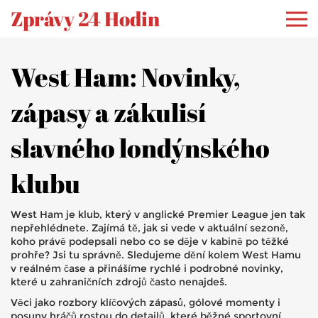
Zprávy 24 Hodin
West Ham: Novinky,
zápasy a zákulisí
slavného londýnského
klubu
West Ham je klub, který v anglické Premier League jen tak
nepřehlédnete. Zajímá tě, jak si vede v aktuální sezoně,
koho právě podepsali nebo co se děje v kabině po těžké
prohře? Jsi tu správně. Sledujeme dění kolem West Hamu
v reálném čase a přinášíme rychlé i podrobné novinky,
které u zahraničních zdrojů často nenajdeš.
Věci jako rozbory klíčových zápasů, gólové momenty i
posuny hráčů rostou do detailů, které běžné sportovní