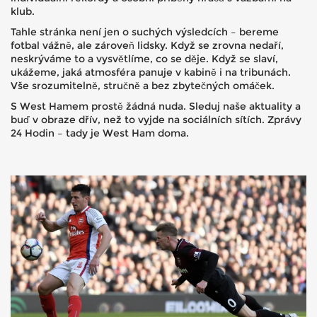
klub.
Tahle stránka není jen o suchých výsledcích – bereme
fotbal vážně, ale zároveň lidsky. Když se zrovna nedaří,
neskrýváme to a vysvětlíme, co se děje. Když se slaví,
ukážeme, jaká atmosféra panuje v kabině i na tribunách.
Vše srozumitelně, stručně a bez zbytečných omáček.
S West Hamem prostě žádná nuda. Sleduj naše aktuality a
buď v obraze dřív, než to vyjde na sociálních sítích. Zprávy
24 Hodin – tady je West Ham doma.