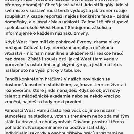
přenosy opomíjejí. Chceš jasně vědět, kdo střílí góly, kdo si
své místo v sestavě musí tvrdě vydobýt a jak trenér rotuje
soupisku? V každé reportáži najdeš konkrétní fakta – žádné
domněnky, ale jasná čísla a události. Zajímají tě přestupové
spekulace okolo West Hamu? Sledujeme zákulisí a
informujeme o každém náznaku změny.
Když West Ham míří do pohárové Evropy, drama nikdy
nechybí. Gólové bitvy, nervózní penalty a nečekaná
vítězství – nic nám neunikne a ukážeme ti i reakce hráčů
bez dresu. Získáš i souvislosti, jak si West Ham vede v
porovnání s ostatními anglickými týmy, a jestli má letos
našlápnuto na vyšší příčky v tabulce.
Fandíš konkrétním hráčům? V našich novinkách se
dostaneš k osobním statistikám, zajímavostem ze života i
rozhovorům, které jinde nenajdeš. Když se objeví nový
talent z mládežnické akademie nebo se někdo vrací po
zranění, najdeš to tady mezi prvními.
Fanoušci West Hamu často řeší věci, co jinde nezazní –
atmosféru na stadionu, vztah s trenérem nebo zda má tým
stále tu dravost a chuť vyhrávat. Dáváme prostor i těmto
pohledům. Nezapomínáme na poctivé statistiky,
individuální rekordy a osobní příběhy hráčů s vazbami na