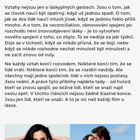
Vztahy nejsou jen o láskyplných gestech. Jsou o tom, jak
se člověk naučí být opatrný, když už jednou spadl. O tom,
jak se dva lidé naučí mluvit jinak, když se jednou řeklo příliš
mnoho. A o tom, že
reconciliation
,
obnovování spojení po
rozchodu
není znovuobjevení lásky – je to vytvoření
nového spojení z toho, co zbylo. To se neděje za pár týdnů.
Děje se v tichosti, když se někdo přizná, že se bojí, nebo
když se někdo rozhodne nechat minulost být minulostí a
ne začít znovu od nuly.
Ne každý vztah končí rozvodem. Některé končí tím, že se
lidé vrátí. Některé končí tím, že se rozdělí navždy. Ale
všechny mají jedno společné: lidé v nich nejsou postavy.
Jsou reální. A právě tyto příběhy najdete tady – od hvězd,
kteří se znovu spojili, po běžné lidi, kteří se snaží najít
cestu zpět. V těchto článcích nejsou žádné šťastné konce.
Jsou jen lidi, kteří se snaží. A to je víc než každý film o
lásce.