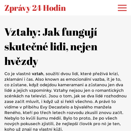
Zprávy 24 Hodin
Vztahy: Jak fungují
skutečné lidi, nejen
hvězdy
Co je vlastně
vztah
,
soužití dvou lidí, které přežívá krizi,
zklamání i čas
. Also known as
emocionální vazba
, it je to,
co zůstane, když odejdou kameramani a zůstanou jen dva
lidé a jejich vzpomínky.
Vztahy nejsou jen o romantických
scénkách na televizi. Jsou o tom, jak se dva lidé rozhodnou
zase začít mluvit, i když už si řekli všechno. A právě to
vidíme v příběhu
Evy Decastelo
a
bývalého manžela
Reného, kteří po třech letech rozvodu zkusili znovu začít
.
Nebylo to kvůli šumu médií. Bylo to proto, že po všech
nových pokusech zjistili, že nejlepší člověk pro ně je ten,
koho už znají na vlastní kůži.