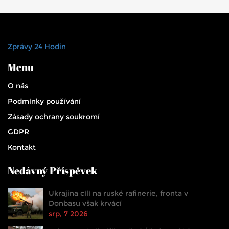
Zprávy 24 Hodin
Menu
O nás
Podmínky používání
Zásady ochrany soukromí
GDPR
Kontakt
Nedávný Příspěvek
Ukrajina cílí na ruské rafinerie, fronta v
Donbasu však krvácí
srp, 7 2026